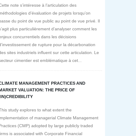
Cette note s’intéresse à l’articulation des
méthodologies d’évaluation de projets lorsqu’on
passe du point de vue public au point de vue privé. Il
s’agit plus particulièrement d’analyser comment les
enjeux concurrentiels dans les décisions
d’investissement de rupture pour la décarbonation
des sites industriels influent sur cette articulation. Le
secteur cimentier est emblématique à cet...
CLIMATE MANAGEMENT PRACTICES AND
MARKET VALUATION: THE PRICE OF
(IN)CREDIBILITY
This study explores to what extent the
implementation of managerial Climate Management
Practices (CMP) adopted by large publicly traded
firms is associated with Corporate Financial