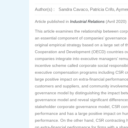
Author(s) :
Sandra Cavaco, Patricia Crifo, Ayme
Article published in
Industrial Relations
(Avril 2020)
This article examines the relationship between cor
an essential component of companies’ governance 
original empirical strategy based on a large set of 
Cooperation and Development (OECD) countries ove
companies integrate into executive managers’ remuner
incentive scheme called corporate social responsibi
executive compensation programs including CSR cri
large positive impact on extra‐financial performanc
customers and suppliers, and community involvemen
governance model by distinguishing the impact betw
governance model and reveal significant differences
stakeholder corporate governance model, CSR contrac
performance and has a large positive impact on h
performance. On the other hand, CSR contracting h
on extra‐financial performance for firms with a sh