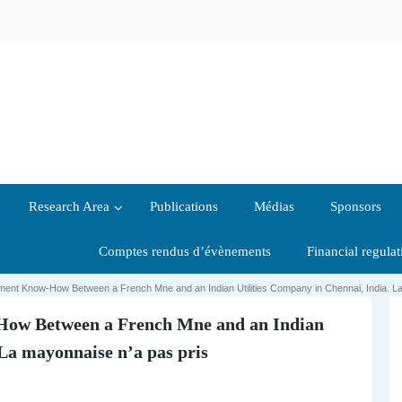
Research Area
Publications
Médias
Sponsors
Comptes rendus d’évènements
Financial regula
ent Know-How Between a French Mne and an Indian Utilities Company in Chennai, India. La
ow Between a French Mne and an Indian
 La mayonnaise n’a pas pris