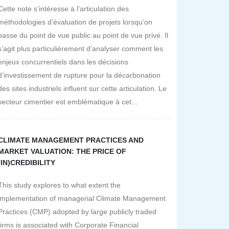
Cette note s’intéresse à l’articulation des
méthodologies d’évaluation de projets lorsqu’on
passe du point de vue public au point de vue privé. Il
s’agit plus particulièrement d’analyser comment les
enjeux concurrentiels dans les décisions
d’investissement de rupture pour la décarbonation
des sites industriels influent sur cette articulation. Le
secteur cimentier est emblématique à cet...
CLIMATE MANAGEMENT PRACTICES AND
MARKET VALUATION: THE PRICE OF
(IN)CREDIBILITY
This study explores to what extent the
implementation of managerial Climate Management
Practices (CMP) adopted by large publicly traded
firms is associated with Corporate Financial