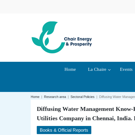
Home
La Chaire
Events
Home
|
Research area
|
Sectoral Policies
|
Diffusing Water Managem
Diffusing Water Management Know-H
Utilities Company in Chennai, India.
Books & Official Reports