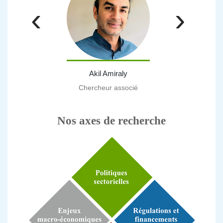
‹
›
Akil Amiraly
Al
Chercheur associé
E
Nos axes de recherche