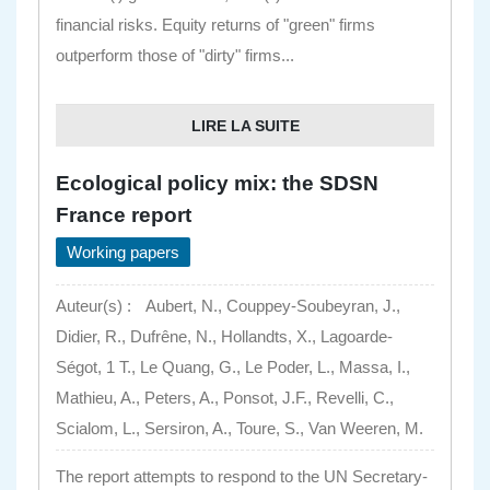
financial risks. Equity returns of "green" firms
outperform those of "dirty" firms...
LIRE LA SUITE
Ecological policy mix: the SDSN
France report
Working papers
Auteur(s) :
Aubert, N., Couppey-Soubeyran, J.,
Didier, R., Dufrêne, N., Hollandts, X., Lagoarde-
Ségot, 1 T., Le Quang, G., Le Poder, L., Massa, I.,
Mathieu, A., Peters, A., Ponsot, J.F., Revelli, C.,
Scialom, L., Sersiron, A., Toure, S., Van Weeren, M.
The report attempts to respond to the UN Secretary-