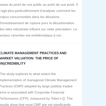
passe du point de vue public au point de vue privé. Il
s’agit plus particulièrement d’analyser comment les
enjeux concurrentiels dans les décisions
d’investissement de rupture pour la décarbonation
des sites industriels influent sur cette articulation. Le
secteur cimentier est emblématique à cet...
CLIMATE MANAGEMENT PRACTICES AND
MARKET VALUATION: THE PRICE OF
(IN)CREDIBILITY
This study explores to what extent the
implementation of managerial Climate Management
Practices (CMP) adopted by large publicly traded
firms is associated with Corporate Financial
Performance (CFP), measured by Tobin’s Q. The
results show that most CMP are not significantly