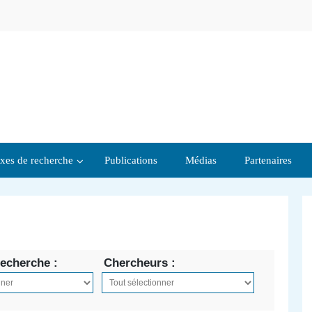
xes de recherche
Publications
Médias
Partenaires
echerche :
Chercheurs :