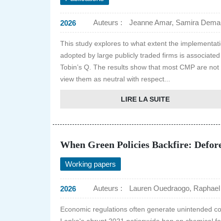
Auteurs :
Jeanne Amar, Samira Demari
2026
This study explores to what extent the implement
adopted by large publicly traded firms is associat
Tobin’s Q. The results show that most CMP are not si
view them as neutral with respect...
LIRE LA SUITE
When Green Policies Backfire: Defore
Working papers
Auteurs :
Lauren Ouedraogo, Raphael
2026
Economic regulations often generate unintended co