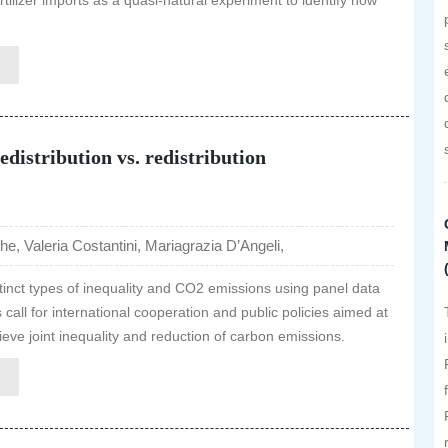
ilizer imports as a quasi-natural experiment to identify how
distribution vs. redistribution
e, Valeria Costantini, Mariagrazia D’Angeli,
stinct types of inequality and CO2 emissions using panel data
all for international cooperation and public policies aimed at
ieve joint inequality and reduction of carbon emissions.