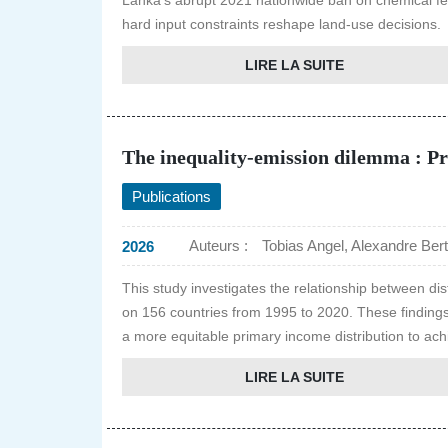
Lanka's abrupt 2021 nationwide ban on chemical fert
hard input constraints reshape land-use decisions.
LIRE LA SUITE
The inequality-emission dilemma : Pre
Publications
Auteurs :
Tobias Angel, Alexandre Berth
2026
This study investigates the relationship between di
on 156 countries from 1995 to 2020. These findings c
a more equitable primary income distribution to ach
LIRE LA SUITE