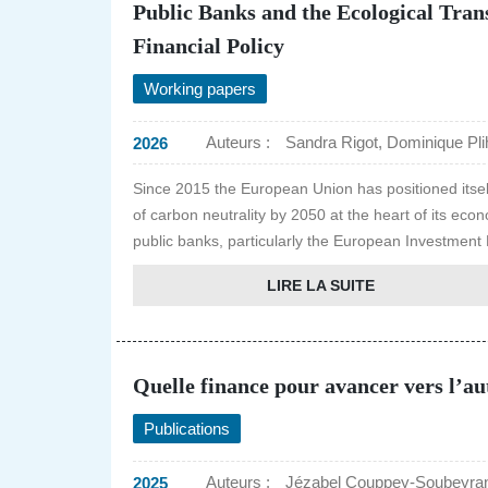
Public Banks and the Ecological Tran
Financial Policy
Working papers
Auteurs :
Sandra Rigot, Dominique Pl
2026
Since 2015 the European Union has positioned itself 
of carbon neutrality by 2050 at the heart of its eco
public banks, particularly the European Investment B
LIRE LA SUITE
Quelle finance pour avancer vers l’au
Publications
Auteurs :
Jézabel Couppey-Soubeyran,
2025