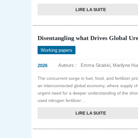
LIRE LA SUITE
Disentangling what Drives Global Ur
Working papers
Auteurs :
Emma Skalski, Marilyne Huc
2026
The concurrent surge in fuel, food, and fertilizer pr
an interconnected global economy, where supply chai
urgent need for a deeper understanding of the short
used nitrogen fertilizer:...
LIRE LA SUITE