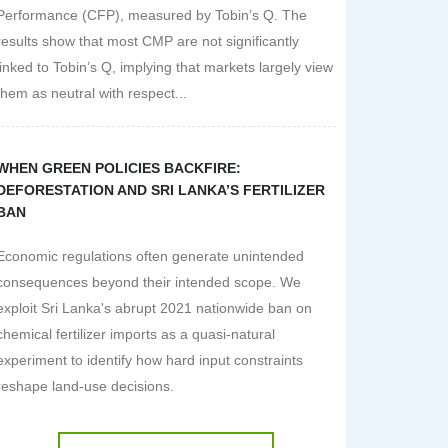
Performance (CFP), measured by Tobin’s Q. The
results show that most CMP are not significantly
linked to Tobin’s Q, implying that markets largely view
them as neutral with respect...
WHEN GREEN POLICIES BACKFIRE:
DEFORESTATION AND SRI LANKA’S FERTILIZER
BAN
Economic regulations often generate unintended
consequences beyond their intended scope. We
exploit Sri Lanka's abrupt 2021 nationwide ban on
chemical fertilizer imports as a quasi-natural
experiment to identify how hard input constraints
reshape land-use decisions.