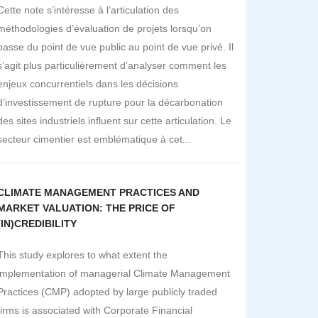
Cette note s’intéresse à l’articulation des
méthodologies d’évaluation de projets lorsqu’on
passe du point de vue public au point de vue privé. Il
s’agit plus particulièrement d’analyser comment les
enjeux concurrentiels dans les décisions
d’investissement de rupture pour la décarbonation
des sites industriels influent sur cette articulation. Le
secteur cimentier est emblématique à cet...
CLIMATE MANAGEMENT PRACTICES AND
MARKET VALUATION: THE PRICE OF
(IN)CREDIBILITY
This study explores to what extent the
implementation of managerial Climate Management
Practices (CMP) adopted by large publicly traded
firms is associated with Corporate Financial