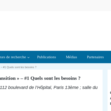
xes de recherche
Publications
Médias
Partenaires
» – #1 Quels sont les besoins ?
sition » – #1 Quels sont les besoins ?
2 boulevard de l’Hôpital, Paris 13ème ; salle du