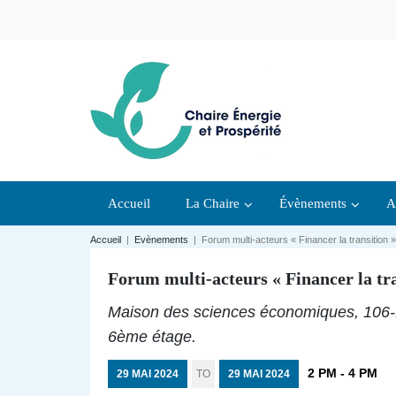
Accueil
La Chaire
Évènements
A
Accueil
|
Evènements
|
Forum multi-acteurs « Financer la transition 
Forum multi-acteurs « Financer la tran
Maison des sciences économiques, 106-11
6ème étage.
2 PM - 4 PM
29 MAI 2024
TO
29 MAI 2024