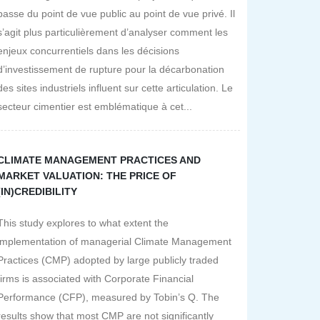
passe du point de vue public au point de vue privé. Il
s’agit plus particulièrement d’analyser comment les
enjeux concurrentiels dans les décisions
d’investissement de rupture pour la décarbonation
des sites industriels influent sur cette articulation. Le
secteur cimentier est emblématique à cet...
CLIMATE MANAGEMENT PRACTICES AND
MARKET VALUATION: THE PRICE OF
(IN)CREDIBILITY
This study explores to what extent the
implementation of managerial Climate Management
Practices (CMP) adopted by large publicly traded
firms is associated with Corporate Financial
Performance (CFP), measured by Tobin’s Q. The
results show that most CMP are not significantly