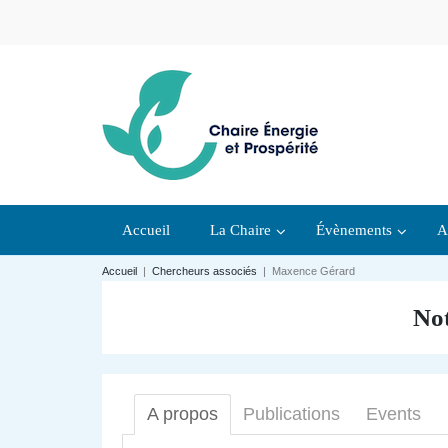
Accueil
La Chaire
Évènements
A
Accueil
|
Chercheurs associés
|
Maxence Gérard
Not
A propos
Publications
Events