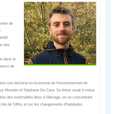
ntre de
e
t ANR
pe des
on dans la
luence de
btenu son doctorat en économie de l’environnement de
 Guy Meunier et Stéphane De Cara.
Sa thèse visait à mieux
ion des externalités liées à l’élevage, en se concentrant
u côté de l’offre, et sur les changements d’habitudes