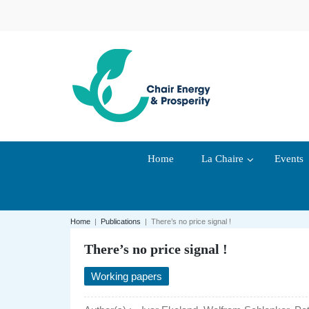
Home
La Chaire
Events
Home
|
Publications
|
There’s no price signal !
There’s no price signal !
Working papers