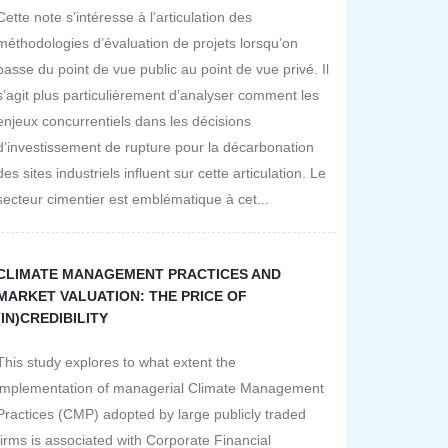
Cette note s’intéresse à l’articulation des
méthodologies d’évaluation de projets lorsqu’on
passe du point de vue public au point de vue privé. Il
s’agit plus particulièrement d’analyser comment les
enjeux concurrentiels dans les décisions
d’investissement de rupture pour la décarbonation
des sites industriels influent sur cette articulation. Le
secteur cimentier est emblématique à cet...
CLIMATE MANAGEMENT PRACTICES AND
MARKET VALUATION: THE PRICE OF
(IN)CREDIBILITY
This study explores to what extent the
implementation of managerial Climate Management
Practices (CMP) adopted by large publicly traded
firms is associated with Corporate Financial