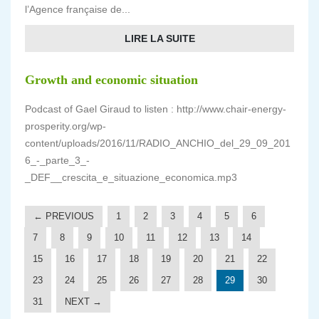
l’Agence française de...
LIRE LA SUITE
Growth and economic situation
Podcast of Gael Giraud to listen : http://www.chair-energy-
prosperity.org/wp-
content/uploads/2016/11/RADIO_ANCHIO_del_29_09_201
6_-_parte_3_-
_DEF__crescita_e_situazione_economica.mp3
← PREVIOUS
1
2
3
4
5
6
7
8
9
10
11
12
13
14
15
16
17
18
19
20
21
22
23
24
25
26
27
28
29
30
31
NEXT →