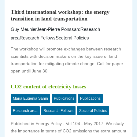
Third international workshop: the energy
transition in land transportation
Guy Meunier
Jean-Pierre Ponssard
Research
area
Research Fellows
Sectoral Policies
The workshop will promote exchanges between research
scientists with decision makers on the key issue of land
transportation for mitigating climate change. Call for paper
open untill June 30.
CO2 content of electricity losses
Maria Eugenia Sanin
Publications
Publications
Research area
Research Fellows
Sectoral Policies
Published in
Energy Policy - Vol 104 - May 2017
. We study
the importance in terms of CO2 emissions the extra amount