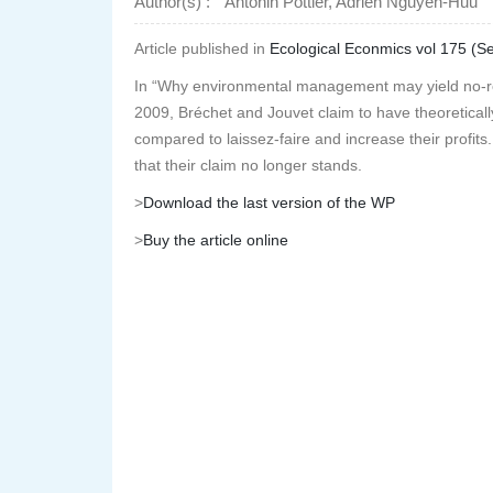
Author(s) :
Antonin Pottier, Adrien Nguyen-Huu
Article published in
Ecological Econmics vol 175 (S
In “Why environmental management may yield no-reg
2009, Bréchet and Jouvet claim to have theoreticall
compared to laissez-faire and increase their profits.
that their claim no longer stands.
>
Download the last version of the WP
>
Buy the article online