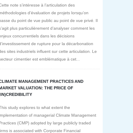
Cette note s’intéresse à l’articulation des
méthodologies d’évaluation de projets lorsqu’on
passe du point de vue public au point de vue privé. Il
s’agit plus particulièrement d’analyser comment les
enjeux concurrentiels dans les décisions
d’investissement de rupture pour la décarbonation
des sites industriels influent sur cette articulation. Le
secteur cimentier est emblématique à cet...
CLIMATE MANAGEMENT PRACTICES AND
MARKET VALUATION: THE PRICE OF
(IN)CREDIBILITY
This study explores to what extent the
implementation of managerial Climate Management
Practices (CMP) adopted by large publicly traded
firms is associated with Corporate Financial