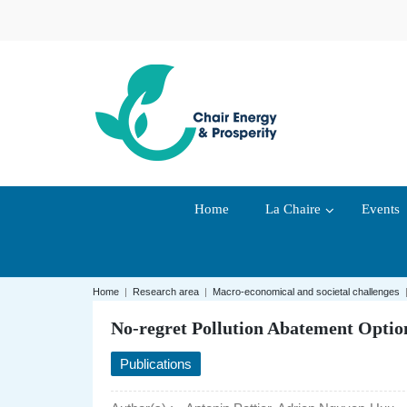
Home
La Chaire
Events
Home
|
Research area
|
Macro-economical and societal challenges
No-regret Pollution Abatement Option
Publications