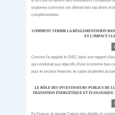
et la mise en œuvre des innovations complexes da
explorera comment ces démarches top down et bo
complémentaire.
COMMENT VERDIR LA RÉGLEMENTATION BANC
ET L’IMPACT CL
Comme l’a rappelé le GIEC dans son rapport d’avril 
qui conduirait aux objectifs d’une économie bas-ca
pour le secteur financier, le cadre prudentiel actue
LE RÔLE DES INVESTISSEURS PUBLICS DE 
TRANSITION ÉNERGÉTIQUE ET ÉCOLOGIQUE :
En France, le groupe Caisse des dépôts et consignat