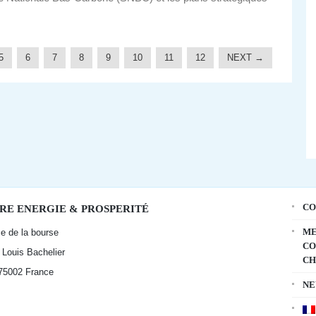
5
6
7
8
9
10
11
12
NEXT →
CO
RE ENERGIE & PROSPERITÉ
ME
ce de la bourse
CO
t Louis Bachelier
CH
 75002
France
NE