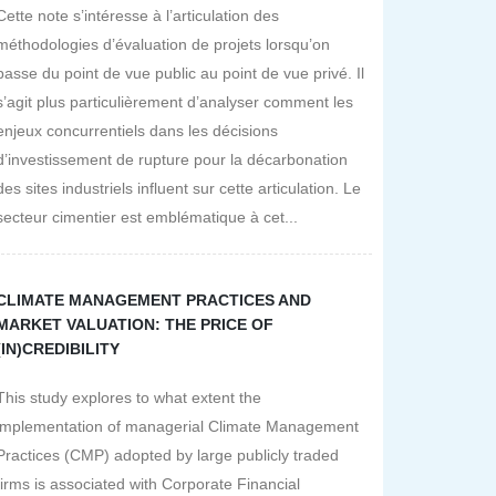
Cette note s’intéresse à l’articulation des
méthodologies d’évaluation de projets lorsqu’on
passe du point de vue public au point de vue privé. Il
s’agit plus particulièrement d’analyser comment les
enjeux concurrentiels dans les décisions
d’investissement de rupture pour la décarbonation
des sites industriels influent sur cette articulation. Le
secteur cimentier est emblématique à cet...
CLIMATE MANAGEMENT PRACTICES AND
MARKET VALUATION: THE PRICE OF
(IN)CREDIBILITY
This study explores to what extent the
implementation of managerial Climate Management
Practices (CMP) adopted by large publicly traded
firms is associated with Corporate Financial