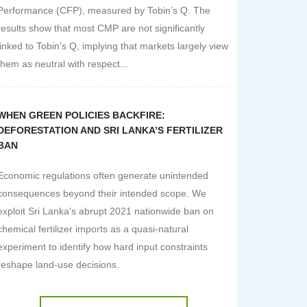
Performance (CFP), measured by Tobin’s Q. The
results show that most CMP are not significantly
linked to Tobin’s Q, implying that markets largely view
them as neutral with respect...
WHEN GREEN POLICIES BACKFIRE:
DEFORESTATION AND SRI LANKA’S FERTILIZER
BAN
Economic regulations often generate unintended
consequences beyond their intended scope. We
exploit Sri Lanka's abrupt 2021 nationwide ban on
chemical fertilizer imports as a quasi-natural
experiment to identify how hard input constraints
reshape land-use decisions.