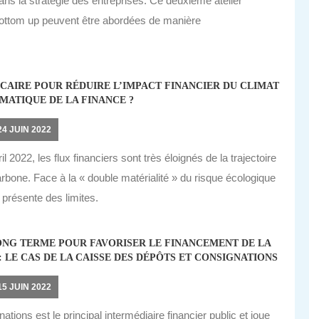
ns la stratégie des entreprises. Ce deuxième atelier
ttom up peuvent être abordées de manière
AIRE POUR RÉDUIRE L’IMPACT FINANCIER DU CLIMAT
IMATIQUE DE LA FINANCE ?
24 JUIN 2022
2022, les flux financiers sont très éloignés de la trajectoire
rbone. Face à la « double matérialité » du risque écologique
l présente des limites.
LONG TERME POUR FAVORISER LE FINANCEMENT DE LA
 LE CAS DE LA CAISSE DES DÉPÔTS ET CONSIGNATIONS
15 JUIN 2022
ions est le principal intermédiaire financier public et joue