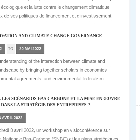
 écologique et la lutte contre le changement climatique.
eux de ses politiques de financement et d’investissement.
OVATION AND CLIMATE CHANGE GOVERNANCE
2
TO
20 MAI 2022
understanding of the interaction between climate and
 landscape by bringing together scholars in economics
ironmental agreements, and environmental federalism.
LES SCÉNARIOS BAS CARBONE ET LA MISE EN ŒUVRE
DANS LA STRATÉGIE DES ENTREPRISES ?
8 AVRIL 2022
dredi 8 avril 2022, un workshop en visioconférence sur
atégie Nationale Bas-Carbone (SNBC) et les plans stratégiques