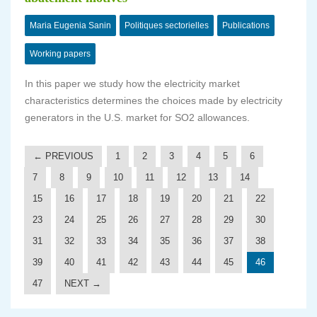
Maria Eugenia Sanin
Politiques sectorielles
Publications
Working papers
In this paper we study how the electricity market
characteristics determines the choices made by electricity
generators in the U.S. market for SO2 allowances.
← PREVIOUS
1
2
3
4
5
6
7
8
9
10
11
12
13
14
15
16
17
18
19
20
21
22
23
24
25
26
27
28
29
30
31
32
33
34
35
36
37
38
39
40
41
42
43
44
45
46
47
NEXT →