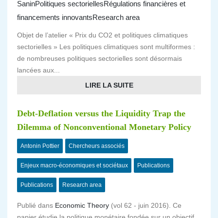
Sanin
Politiques sectorielles
Régulations financières et
financements innovants
Research area
Objet de l’atelier « Prix du CO2 et politiques climatiques
sectorielles » Les politiques climatiques sont multiformes :
de nombreuses politiques sectorielles sont désormais
lancées aux...
LIRE LA SUITE
Debt-Deflation versus the Liquidity Trap the
Dilemma of Nonconventional Monetary Policy
Antonin Pottier
Chercheurs associés
Enjeux macro-économiques et sociétaux
Publications
Publications
Research area
Publié dans
Economic Theory
(vol 62 - juin 2016). Ce
papier étudie la politique monétaire fondée sur un objectif