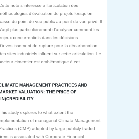
Cette note s’intéresse à l’articulation des
méthodologies d’évaluation de projets lorsqu’on
passe du point de vue public au point de vue privé. Il
s’agit plus particulièrement d’analyser comment les
enjeux concurrentiels dans les décisions
d’investissement de rupture pour la décarbonation
des sites industriels influent sur cette articulation. Le
secteur cimentier est emblématique à cet...
CLIMATE MANAGEMENT PRACTICES AND
MARKET VALUATION: THE PRICE OF
(IN)CREDIBILITY
This study explores to what extent the
implementation of managerial Climate Management
Practices (CMP) adopted by large publicly traded
firms is associated with Corporate Financial