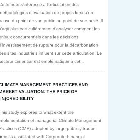
Cette note s’intéresse à l’articulation des
méthodologies d’évaluation de projets lorsqu’on
passe du point de vue public au point de vue privé. Il
s’agit plus particulièrement d’analyser comment les
enjeux concurrentiels dans les décisions
d’investissement de rupture pour la décarbonation
des sites industriels influent sur cette articulation. Le
secteur cimentier est emblématique à cet...
CLIMATE MANAGEMENT PRACTICES AND
MARKET VALUATION: THE PRICE OF
(IN)CREDIBILITY
This study explores to what extent the
implementation of managerial Climate Management
Practices (CMP) adopted by large publicly traded
firms is associated with Corporate Financial