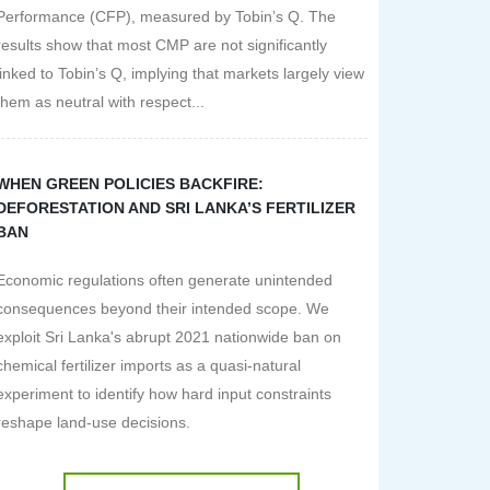
Performance (CFP), measured by Tobin’s Q. The
results show that most CMP are not significantly
linked to Tobin’s Q, implying that markets largely view
them as neutral with respect...
WHEN GREEN POLICIES BACKFIRE:
DEFORESTATION AND SRI LANKA’S FERTILIZER
BAN
Economic regulations often generate unintended
consequences beyond their intended scope. We
exploit Sri Lanka's abrupt 2021 nationwide ban on
chemical fertilizer imports as a quasi-natural
experiment to identify how hard input constraints
reshape land-use decisions.