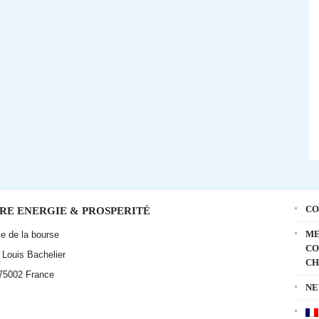
CO
RE ENERGIE & PROSPERITÉ
ME
ce de la bourse
CO
t Louis Bachelier
CH
 75002
France
NE