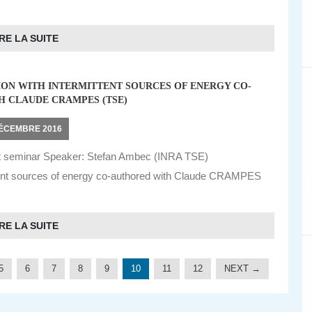
RE LA SUITE
ON WITH INTERMITTENT SOURCES OF ENERGY CO-
 CLAUDE CRAMPES (TSE)
DÉCEMBRE 2016
t seminar Speaker: Stefan Ambec (INRA TSE)
ittent sources of energy co-authored with Claude CRAMPES
RE LA SUITE
5
6
7
8
9
10
11
12
NEXT →