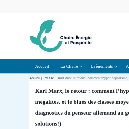
Accueil
La Chaire
Évènements
A
Accueil
|
Presse
|
Karl Marx, le retour : comment l’hyper-capitalisme,
Karl Marx, le retour : comment l’hype
inégalités, et le blues des classes moy
diagnostics du penseur allemand au go
solutions!)