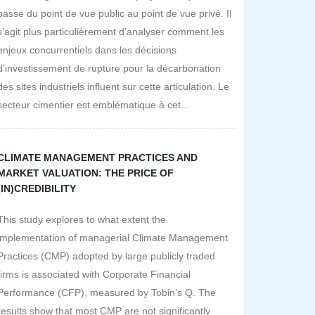
passe du point de vue public au point de vue privé. Il
s’agit plus particulièrement d’analyser comment les
enjeux concurrentiels dans les décisions
d’investissement de rupture pour la décarbonation
des sites industriels influent sur cette articulation. Le
secteur cimentier est emblématique à cet...
CLIMATE MANAGEMENT PRACTICES AND
MARKET VALUATION: THE PRICE OF
(IN)CREDIBILITY
This study explores to what extent the
implementation of managerial Climate Management
Practices (CMP) adopted by large publicly traded
firms is associated with Corporate Financial
Performance (CFP), measured by Tobin’s Q. The
results show that most CMP are not significantly