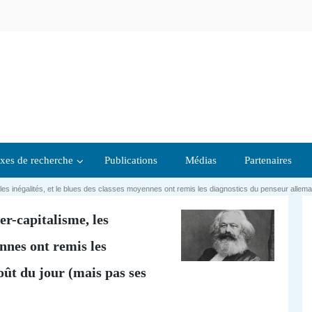
xes de recherche
Publications
Médias
Partenaires
 les inégalités, et le blues des classes moyennes ont remis les diagnostics du penseur allema
r-capitalisme, les
ennes ont remis les
ût du jour (mais pas ses