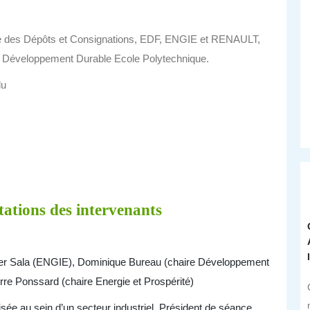
aisse des Dépôts et Consignations, EDF, ENGIE et RENAULT,
et Développement Durable Ecole Polytechnique.
du
tations des intervenants
livier Sala (ENGIE), Dominique Bureau (chaire Développement
rre Ponssard (chaire Energie et Prospérité)
sée au sein d’un secteur industriel
, Président de séance