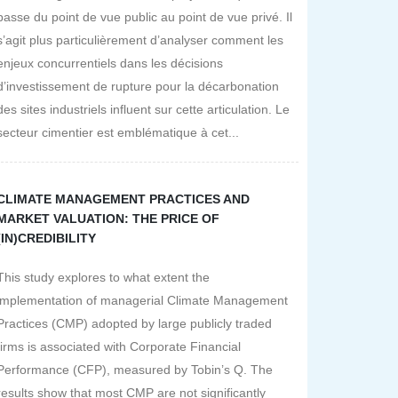
passe du point de vue public au point de vue privé. Il
s’agit plus particulièrement d’analyser comment les
enjeux concurrentiels dans les décisions
d’investissement de rupture pour la décarbonation
des sites industriels influent sur cette articulation. Le
secteur cimentier est emblématique à cet...
CLIMATE MANAGEMENT PRACTICES AND
MARKET VALUATION: THE PRICE OF
(IN)CREDIBILITY
This study explores to what extent the
implementation of managerial Climate Management
Practices (CMP) adopted by large publicly traded
firms is associated with Corporate Financial
Performance (CFP), measured by Tobin’s Q. The
results show that most CMP are not significantly