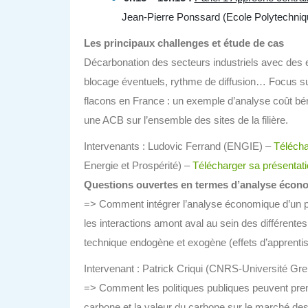
Jean-Pierre Ponssard (Ecole Polytechniqu
Les principaux challenges et étude de cas
Décarbonation des secteurs industriels avec des e
blocage éventuels, rythme de diffusion… Focus sur l
flacons en France : un exemple d’analyse coût bén
une ACB sur l’ensemble des sites de la filière.
Intervenants : Ludovic Ferrand (ENGIE) –
Télécha
Energie et Prospérité) –
Télécharger sa présentat
Questions ouvertes en termes d’analyse économ
=> Comment intégrer l’analyse économique d’un proj
les interactions amont aval au sein des différentes 
technique endogène et exogène (effets d’apprentiss
Intervenant : Patrick Criqui (CNRS-Université Gr
=> Comment les politiques publiques peuvent prend
carbone et la valeur du carbone sur le marché des