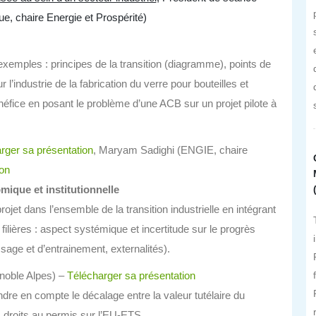
e, chaire Energie et Prospérité)
xemples : principes de la transition (diagramme), points de
’industrie de la fabrication du verre pour bouteilles et
éfice en posant le problème d’une ACB sur un projet pilote à
rger sa présentation
, Maryam Sadighi (ENGIE, chaire
ion
ique et institutionnelle
et dans l’ensemble de la transition industrielle en intégrant
filières : aspect systémique et incertitude sur le progrès
age et d’entrainement, externalités).
enoble Alpes) –
Télécharger sa présentation
re en compte le décalage entre la valeur tutélaire du
 droits au permis sur l’EU-ETS.