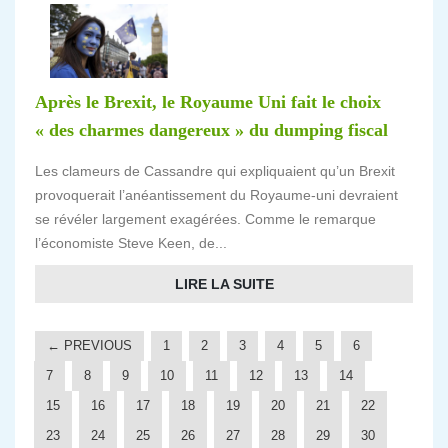
Après le Brexit, le Royaume Uni fait le choix
« des charmes dangereux » du dumping fiscal
Les clameurs de Cassandre qui expliquaient qu’un Brexit
provoquerait l’anéantissement du Royaume-uni devraient
se révéler largement exagérées. Comme le remarque
l’économiste Steve Keen, de...
LIRE LA SUITE
← PREVIOUS
1
2
3
4
5
6
7
8
9
10
11
12
13
14
15
16
17
18
19
20
21
22
23
24
25
26
27
28
29
30