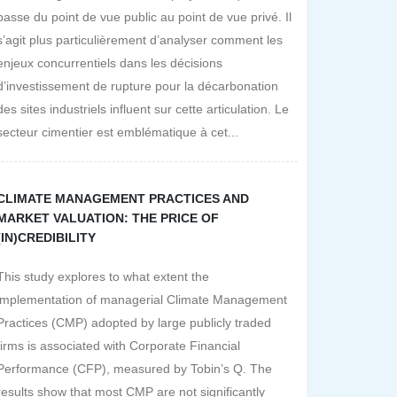
passe du point de vue public au point de vue privé. Il
s’agit plus particulièrement d’analyser comment les
enjeux concurrentiels dans les décisions
d’investissement de rupture pour la décarbonation
des sites industriels influent sur cette articulation. Le
secteur cimentier est emblématique à cet...
CLIMATE MANAGEMENT PRACTICES AND
MARKET VALUATION: THE PRICE OF
(IN)CREDIBILITY
This study explores to what extent the
implementation of managerial Climate Management
Practices (CMP) adopted by large publicly traded
firms is associated with Corporate Financial
Performance (CFP), measured by Tobin’s Q. The
results show that most CMP are not significantly