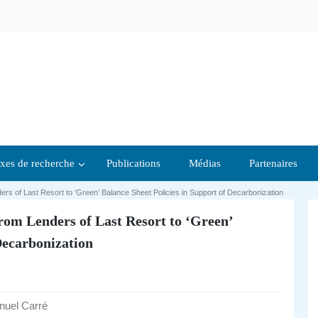
xes de recherche
Publications
Médias
Partenaires
rs of Last Resort to ‘Green’ Balance Sheet Policies in Support of Decarbonization
rom Lenders of Last Resort to ‘Green’
Decarbonization
uel Carré