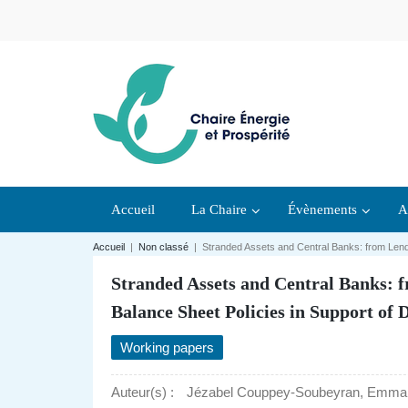
Accueil
La Chaire
Évènements
A
Accueil
|
Non classé
|
Stranded Assets and Central Banks: from Lende
Stranded Assets and Central Banks: f
Balance Sheet Policies in Support of 
Working papers
Auteur(s) :
Jézabel Couppey-Soubeyran, Emman