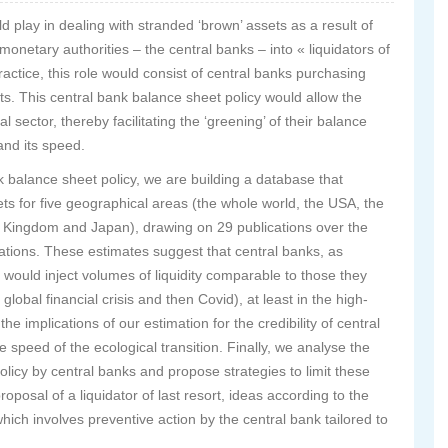
ld play in dealing with stranded ‘brown’ assets as a result of
 monetary authorities – the central banks – into « liquidators of
practice, this role would consist of central banks purchasing
ts. This central bank balance sheet policy would allow the
 sector, thereby facilitating the ‘greening’ of their balance
and its speed.
ank balance sheet policy, we are building a database that
ts for five geographical areas (the whole world, the USA, the
 Kingdom and Japan), drawing on 29 publications over the
ations. These estimates suggest that central banks, as
s, would inject volumes of liquidity comparable to those they
lobal financial crisis and then Covid), at least in the high-
 implications of our estimation for the credibility of central
e speed of the ecological transition. Finally, we analyse the
olicy by central banks and propose strategies to limit these
roposal of a liquidator of last resort, ideas according to the
which involves preventive action by the central bank tailored to