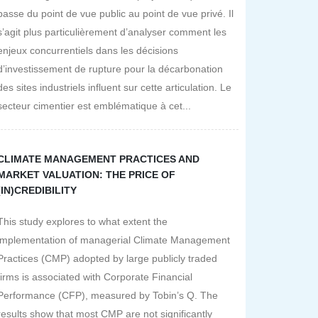
passe du point de vue public au point de vue privé. Il
s’agit plus particulièrement d’analyser comment les
enjeux concurrentiels dans les décisions
d’investissement de rupture pour la décarbonation
des sites industriels influent sur cette articulation. Le
secteur cimentier est emblématique à cet...
CLIMATE MANAGEMENT PRACTICES AND
MARKET VALUATION: THE PRICE OF
(IN)CREDIBILITY
This study explores to what extent the
implementation of managerial Climate Management
Practices (CMP) adopted by large publicly traded
firms is associated with Corporate Financial
Performance (CFP), measured by Tobin’s Q. The
results show that most CMP are not significantly