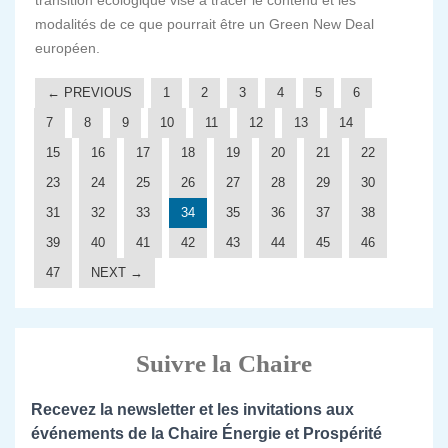
transition écologique vise à tracer le contenu et les
modalités de ce que pourrait être un Green New Deal
européen.
← PREVIOUS
1
2
3
4
5
6
7
8
9
10
11
12
13
14
15
16
17
18
19
20
21
22
23
24
25
26
27
28
29
30
31
32
33
34
35
36
37
38
39
40
41
42
43
44
45
46
47
NEXT →
Suivre la Chaire
Recevez la newsletter et les invitations aux
événements de la Chaire Énergie et Prospérité