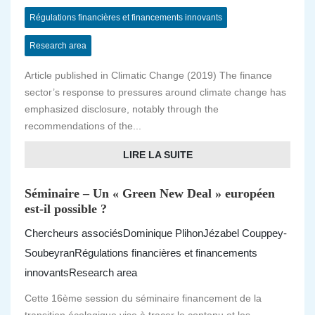
Régulations financières et financements innovants
Research area
Article published in Climatic Change (2019) The finance
sector’s response to pressures around climate change has
emphasized disclosure, notably through the
recommendations of the...
LIRE LA SUITE
Séminaire – Un « Green New Deal » européen
est-il possible ?
Chercheurs associés
Dominique Plihon
Jézabel Couppey-
Soubeyran
Régulations financières et financements
innovants
Research area
Cette 16ème session du séminaire financement de la