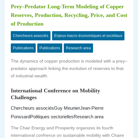
Prey–Predator Long-Term Modeling of Copper
Reserves, Production, Recycling, Price, and Cost
of Production
Chercheurs associés
Enjeux macro-économiques et sociétaux
Publications
Publications
Research area
The dynamics of copper production is modeled with a prey–
predator approach linking the evolution of reserves to that
of industrial wealth.
International Conference on Mobility
Challenges
Chercheurs associés
Guy Meunier
Jean-Pierre
Ponssard
Politiques sectorielles
Research area
The Chair Energy and Prosperity organizes its fourth
international confrence on sustainable mobility with Chaire