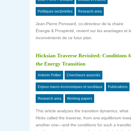
Politiques sectorielles
Research area
Jean-Pierre Ponssard, co-directeur de la chaire
Énergie & Prospérité, revient sur les avantages et l
inconvénients de ce futur plan.
Hicksian Traverse Revisited: Conditions f
the Energy Transition
Antonin Pottier
Chercheurs associés
Enjeux macro-économiques et sociétaux
Publications
Research area
Working papers
This article analyzes the transition dynamics, what
Hicks called the traverse, from one equilibrium tow
another one—and the conditions for such a transf