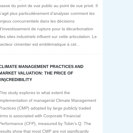
passe du point de vue public au point de vue privé. Il
s’agit plus particulièrement d’analyser comment les
enjeux concurrentiels dans les décisions
d’investissement de rupture pour la décarbonation
des sites industriels influent sur cette articulation. Le
secteur cimentier est emblématique à cet...
CLIMATE MANAGEMENT PRACTICES AND
MARKET VALUATION: THE PRICE OF
(IN)CREDIBILITY
This study explores to what extent the
implementation of managerial Climate Management
Practices (CMP) adopted by large publicly traded
firms is associated with Corporate Financial
Performance (CFP), measured by Tobin’s Q. The
results show that most CMP are not significantly