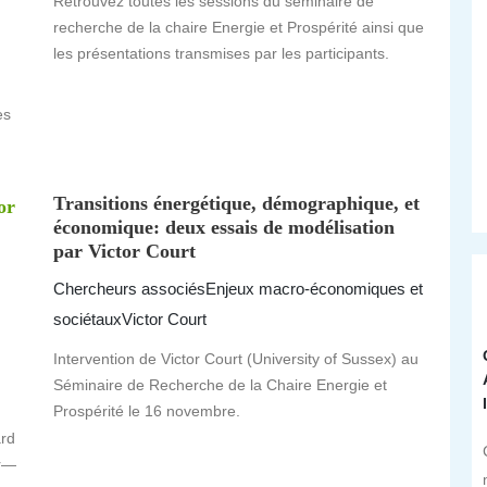
Retrouvez toutes les sessions du séminaire de
recherche de la chaire Energie et Prospérité ainsi que
les présentations transmises par les participants.
es
Transitions énergétique, démographique, et
or
économique: deux essais de modélisation
par Victor Court
Chercheurs associés
Enjeux macro-économiques et
sociétaux
Victor Court
Intervention de Victor Court (University of Sussex) au
Séminaire de Recherche de la Chaire Energie et
Prospérité le 16 novembre.
ard
er—