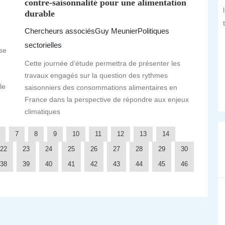
contre-saisonnalité pour une alimentation
durable
Chercheurs associés
Guy Meunier
Politiques
sectorielles
se
é
Cette journée d’étude permettra de présenter les
travaux engagés sur la question des rythmes
le
saisonniers des consommations alimentaires en
France dans la perspective de répondre aux enjeux
climatiques
7
8
9
10
11
12
13
14
22
23
24
25
26
27
28
29
30
38
39
40
41
42
43
44
45
46