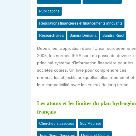
Publications
Régulations financières et financements innovants
Research area
Samira Demaria
Sandra Rigot
Depuis leur application dans l'Union européenne e
2005, les normes IFRS sont en passe de devenir le
principal système d'information financière pour les
sociétés cotées. Un livre pour comprendre ces
normes, les objectifs auxquelles elles répondent et
leur compatibilité avec les enjeux de long terme.
Les atouts et les limites du plan hydrogèn
français
Chercheurs associés
Guy Meunier
Jean-Pierre Ponssard
Médias et Vidéos