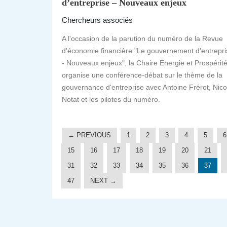
d’entreprise – Nouveaux enjeux
Chercheurs associés
A l'occasion de la parution du numéro de la Revue
d'économie financière "Le gouvernement d'entrepri
- Nouveaux enjeux", la Chaire Energie et Prospérit
organise une conférence-débat sur le thème de la
gouvernance d'entreprise avec Antoine Frérot, Nico
Notat et les pilotes du numéro.
← PREVIOUS
1
2
3
4
5
6
15
16
17
18
19
20
21
31
32
33
34
35
36
37
47
NEXT →