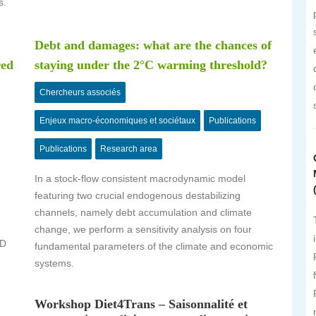
s.
Debt and damages: what are the chances of
red
staying under the 2°C warming threshold?
Chercheurs associés
Enjeux macro-économiques et sociétaux
Publications
Publications
Research area
In a stock-flow consistent macrodynamic model
featuring two crucial endogenous destabilizing
channels, namely debt accumulation and climate
change, we perform a sensitivity analysis on four
&D
fundamental parameters of the climate and economic
systems.
Workshop Diet4Trans – Saisonnalité et