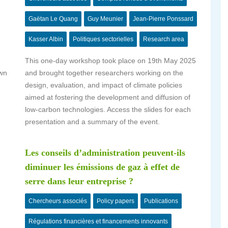
Gaëtan Le Quang
Guy Meunier
Jean-Pierre Ponssard
Kasser Albin
Politiques sectorielles
Research area
This one-day workshop took place on 19th May 2025
own
and brought together researchers working on the
design, evaluation, and impact of climate policies
aimed at fostering the development and diffusion of
low-carbon technologies. Access the slides for each
presentation and a summary of the event.
Les conseils d’administration peuvent-ils
diminuer les émissions de gaz à effet de
serre dans leur entreprise ?
Chercheurs associés
Policy papers
Publications
Régulations financières et financements innovants