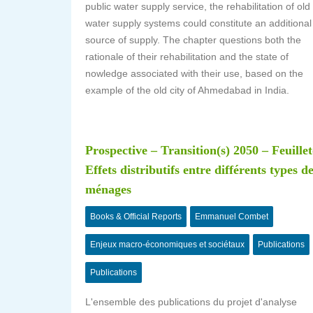
public water supply service, the rehabilitation of old
water supply systems could constitute an additional
source of supply. The chapter questions both the
rationale of their rehabilitation and the state of
nowledge associated with their use, based on the
example of the old city of Ahmedabad in India.
Prospective – Transition(s) 2050 – Feuille
Effets distributifs entre différents types d
ménages
Books & Official Reports
Emmanuel Combet
Enjeux macro-économiques et sociétaux
Publications
Publications
L'ensemble des publications du projet d'analyse