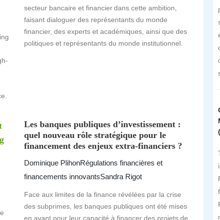
secteur bancaire et financier dans cette ambition,
faisant dialoguer des représentants du monde
financier, des experts et académiques, ainsi que des
ing
politiques et représentants du monde institutionnel.
gh-
ce.
Les banques publiques d’investissement :
t
quel nouveau rôle stratégique pour le
g
financement des enjeux extra-financiers ?
Dominique Plihon
Régulations financières et
financements innovants
Sandra Rigot
Face aux limites de la finance révélées par la crise
des subprimes, les banques publiques ont été mises
he
en avant pour leur capacité à financer des projets de