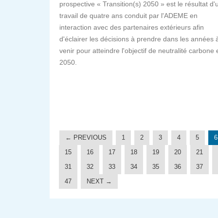
prospective « Transition(s) 2050 » est le résultat d'
travail de quatre ans conduit par l'ADEME en
interaction avec des partenaires extérieurs afin
d'éclairer les décisions à prendre dans les années 
venir pour atteindre l'objectif de neutralité carbone 
2050.
← PREVIOUS
1
2
3
4
5
6
15
16
17
18
19
20
21
31
32
33
34
35
36
37
47
NEXT →