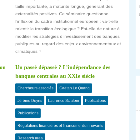
taille importante, à maturité longue, générant des
externalités positives. Ce séminaire questionne
l’inflexion du cadre institutionnel européen : va-t-elle
ralentir la transition écologique ? Est-elle de nature à
modifier les stratégies d’investissement des banques
publiques au regard des enjeux environnementaux et
climatiques ?
ton
Un passé dépassé ? L’indépendance des
e
banques centrales au XXIe siècle
Chercheurs associés
Gaëtan Le Quang
Jérôme Deyris
Laurence Scialom
Publications
Publications
Régulations financières et financements innovants
Research area