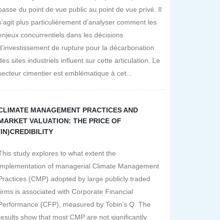
passe du point de vue public au point de vue privé. Il
s’agit plus particulièrement d’analyser comment les
enjeux concurrentiels dans les décisions
d’investissement de rupture pour la décarbonation
des sites industriels influent sur cette articulation. Le
secteur cimentier est emblématique à cet...
CLIMATE MANAGEMENT PRACTICES AND
MARKET VALUATION: THE PRICE OF
(IN)CREDIBILITY
This study explores to what extent the
implementation of managerial Climate Management
Practices (CMP) adopted by large publicly traded
firms is associated with Corporate Financial
Performance (CFP), measured by Tobin’s Q. The
results show that most CMP are not significantly