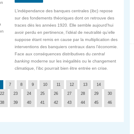
un
L’indépendance des banques centrales (
ibc
) repose
sur des fondements théoriques dont on retrouve des
à
traces dès les années 1920. Elle semble aujourd’hui
en
avoir perdu en pertinence, l’idéal de neutralité qu’elle
suppose étant remis en cause par la multiplication des
interventions des banquiers centraux dans l’économie.
Face aux conséquences distributives du
central
banking
moderne sur les inégalités ou le changement
climatique, l’
ibc
pourrait bien être entrée en crise.
7
8
9
10
11
12
13
14
22
23
24
25
26
27
28
29
30
38
39
40
41
42
43
44
45
46