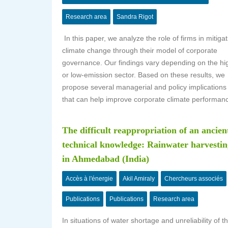
Research area
Sandra Rigot
In this paper, we analyze the role of firms in mitigat
climate change through their model of corporate
governance. Our findings vary depending on the hi
or low-emission sector. Based on these results, we
propose several managerial and policy implications
that can help improve corporate climate performan
The difficult reappropriation of an ancien
technical knowledge: Rainwater harvestin
in Ahmedabad (India)
Accès à l'énergie
Akil Amiraly
Chercheurs associés
Publications
Publications
Research area
In situations of water shortage and unreliability of t