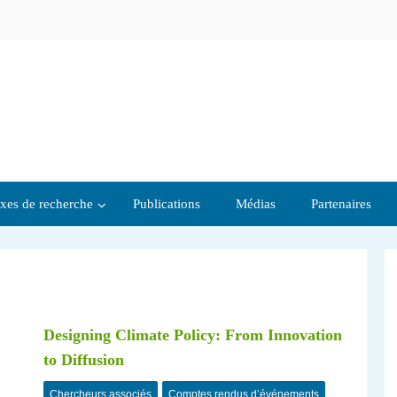
xes de recherche
Publications
Médias
Partenaires
Designing Climate Policy: From Innovation
to Diffusion
Chercheurs associés
Comptes rendus d’événements