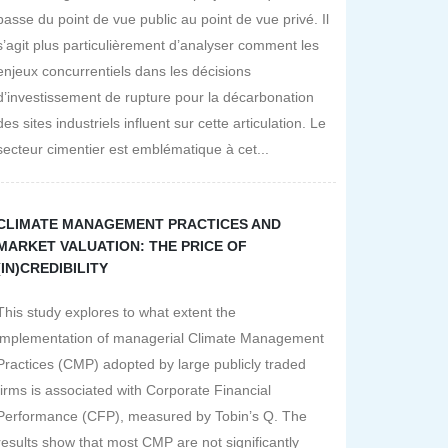
passe du point de vue public au point de vue privé. Il
s’agit plus particulièrement d’analyser comment les
enjeux concurrentiels dans les décisions
d’investissement de rupture pour la décarbonation
des sites industriels influent sur cette articulation. Le
secteur cimentier est emblématique à cet...
CLIMATE MANAGEMENT PRACTICES AND
MARKET VALUATION: THE PRICE OF
(IN)CREDIBILITY
This study explores to what extent the
implementation of managerial Climate Management
Practices (CMP) adopted by large publicly traded
firms is associated with Corporate Financial
Performance (CFP), measured by Tobin’s Q. The
results show that most CMP are not significantly