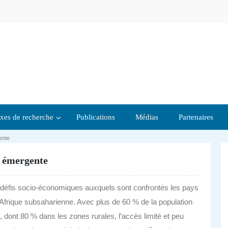
xes de recherche
Publications
Médias
Partenaires
ente
e émergente
 défis socio-économiques auxquels sont confrontés les pays
Afrique subsaharienne. Avec plus de 60 % de la population
dont 80 % dans les zones rurales, l’accès limité et peu