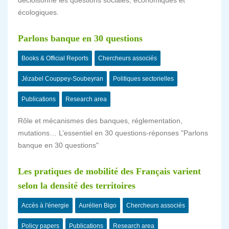
décloisonne les questions sociales, économiques et
écologiques.
Parlons banque en 30 questions
Books & Official Reports
Chercheurs associés
Jézabel Couppey-Soubeyran
Politiques sectorielles
Publications
Research area
Rôle et mécanismes des banques, réglementation,
mutations… L’essentiel en 30 questions-réponses "Parlons
banque en 30 questions"
Les pratiques de mobilité des Français varient
selon la densité des territoires
Accès à l'énergie
Aurélien Bigo
Chercheurs associés
Policy papers
Publications
Research area