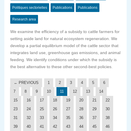
Politiques sectorielles
Publications
Publications
Research area
We examine the efficiency of a subsidy to cattle farmers for
setting aside land for natural ecosystem regeneration. We
develop a partial equilibrium model of the cattle sector that
integrates land use, greenhouse gas emissions, and animal
feeding. We identify conditions under which the subsidy is
the best alternative to these other second-best policies.
← PREVIOUS
1
2
3
4
5
6
7
8
9
10
11
12
13
14
15
16
17
18
19
20
21
22
23
24
25
26
27
28
29
30
31
32
33
34
35
36
37
38
39
40
41
42
43
44
45
46