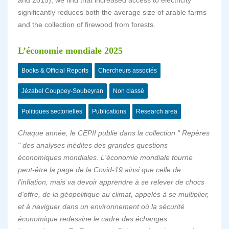
and 2015)
, we find that increased access to electricity
significantly reduces both the average size of arable farms
and the collection of firewood from forests.
L’économie mondiale 2025
Books & Official Reports
Chercheurs associés
Jézabel Couppey-Soubeyran
Non classé
Politiques sectorielles
Publications
Research area
Chaque année, le CEPII publie dans la collection " Repères
" des analyses inédites des grandes questions
économiques mondiales.
L'économie mondiale tourne
peut-être la page de la Covid-19 ainsi que celle de
l'inflation, mais va devoir apprendre à se relever de chocs
d'offre, de la géopolitique au climat, appelés à se multiplier,
et à naviguer dans un environnement où la sécurité
économique redessine le cadre des échanges