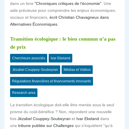
dans un livre
"Chroniques critiques de l’économie"
. Une
aide précieuse pour comprendre les enjeux économiques,
sociaux et financiers,
écrit Christian Chavagneux dans
Alternatives Économiques
.
Transition écologique : le bien commun n’a pas
de prix
Chercheurs associés
Ivar Ekeland
Jézabel Couppey-Soubeyran
Médias et Vidéos
Régulations financières et financements innovants
Research area
La transition écologique doit-elle être menée sous le seul
prisme du coût-bénéfice ? Non, répondent une nouvelle
fois
Jézabel Couppey-Soubeyran
et
Ivar Ekeland
dans
une
tribune publiée sur Challenges
qui s'inquiètent "qu'à