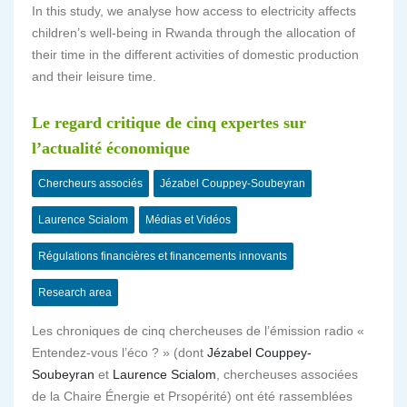
In this study, we analyse how access to electricity affects
children’s well-being in Rwanda through the allocation of
their time in the different activities of domestic production
and their leisure time.
Le regard critique de cinq expertes sur
l’actualité économique
Chercheurs associés
Jézabel Couppey-Soubeyran
Laurence Scialom
Médias et Vidéos
Régulations financières et financements innovants
Research area
Les chroniques de cinq chercheuses de l’émission radio «
Entendez-vous l’éco ? » (dont
Jézabel Couppey-
Soubeyran
et
Laurence Scialom
, chercheuses associées
de la Chaire Énergie et Prsopérité) ont été rassemblées