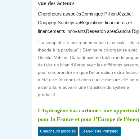
vue des acteurs
Chercheurs associés
Dominique Plihon
Jézabel
Couppey-Soubeyran
Régulations financières et
financements innovants
Research area
Sandra Rig
"La comptabilité environnementale et sociale : de la
théorie à la pratique" : Séminaire co-organisé avec
l'Institut Veblen. Cette deuxième table ronde propo
de faire un bilan d’étape avec les différents acteurs
pour comprendre en quoi l’information extra-financi
a été utile (ou non) et dans quelle mesure elle pourr
aider à faire advenir une transition du système
productif.
L’hydrogène bas carbone : une opportuni
pour la France et pour l’Europe de l’éner
Chercheurs associés
Jean-Pierre Ponssard