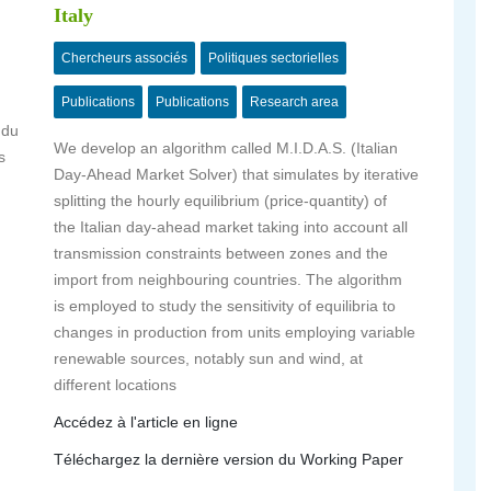
Italy
Chercheurs associés
Politiques sectorielles
Publications
Publications
Research area
 du
We develop an algorithm called M.I.D.A.S. (Italian
s
Day-Ahead Market Solver) that simulates by iterative
splitting the hourly equilibrium (price-quantity) of
the Italian day-ahead market taking into account all
transmission constraints between zones and the
import from neighbouring countries. The algorithm
is employed to study the sensitivity of equilibria to
changes in production from units employing variable
renewable sources, notably sun and wind, at
different locations
Accédez à l'article en ligne
Téléchargez la dernière version du Working Paper