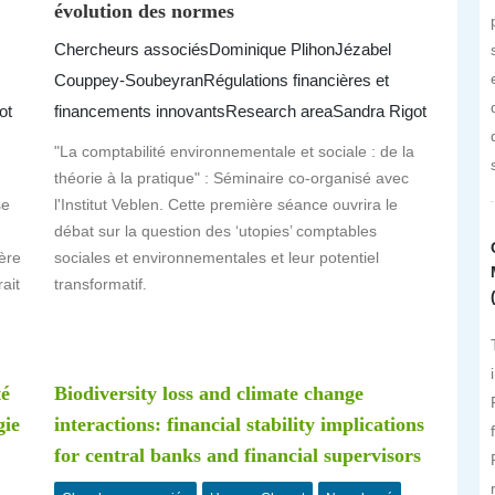
évolution des normes
Chercheurs associés
Dominique Plihon
Jézabel
Couppey-Soubeyran
Régulations financières et
ot
financements innovants
Research area
Sandra Rigot
"La comptabilité environnementale et sociale : de la
théorie à la pratique" : Séminaire co-organisé avec
se
l'Institut Veblen. Cette première séance ouvrira le
,
débat sur la question des ‘utopies’ comptables
ère
sociales et environnementales et leur potentiel
ait
transformatif.
té
Biodiversity loss and climate change
gie
interactions: financial stability implications
for central banks and financial supervisors