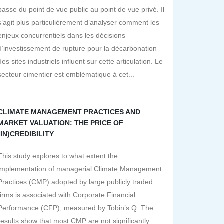
passe du point de vue public au point de vue privé. Il
s’agit plus particulièrement d’analyser comment les
enjeux concurrentiels dans les décisions
d’investissement de rupture pour la décarbonation
des sites industriels influent sur cette articulation. Le
secteur cimentier est emblématique à cet...
CLIMATE MANAGEMENT PRACTICES AND
MARKET VALUATION: THE PRICE OF
(IN)CREDIBILITY
This study explores to what extent the
implementation of managerial Climate Management
Practices (CMP) adopted by large publicly traded
firms is associated with Corporate Financial
Performance (CFP), measured by Tobin’s Q. The
results show that most CMP are not significantly