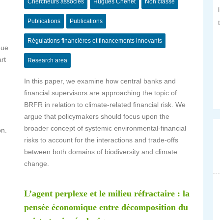
Chercheurs associés
Hugues Chenet
Non classé
Publications
Publications
Régulations financières et financements innovants
oue
rt
Research area
In this paper, we examine how central banks and
financial supervisors are approaching the topic of
BRFR in relation to climate-related financial risk. We
argue that policymakers should focus upon the
broader concept of systemic environmental-financial
on.
risks to account for the interactions and trade-offs
between both domains of biodiversity and climate
change.
L’agent perplexe et le milieu réfractaire : la
pensée économique entre décomposition du