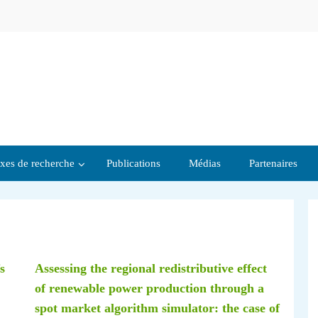
xes de recherche
Publications
Médias
Partenaires
s
Assessing the regional redistributive effect
of renewable power production through a
spot market algorithm simulator: the case of