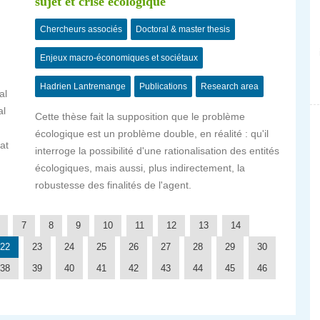
sujet et crise écologique
Chercheurs associés
Doctoral & master thesis
Enjeux macro-économiques et sociétaux
Hadrien Lantremange
Publications
Research area
al
al
Cette thèse fait la supposition que le problème
écologique est un problème double, en réalité : qu'il
at
interroge la possibilité d'une rationalisation des entités
écologiques, mais aussi, plus indirectement, la
robustesse des finalités de l'agent.
7
8
9
10
11
12
13
14
22
23
24
25
26
27
28
29
30
38
39
40
41
42
43
44
45
46