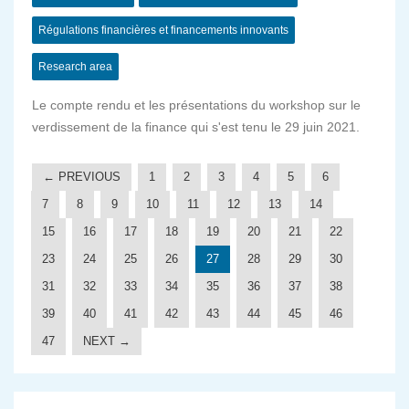
Régulations financières et financements innovants
Research area
Le compte rendu et les présentations du workshop sur le
verdissement de la finance qui s'est tenu le 29 juin 2021.
← PREVIOUS
1
2
3
4
5
6
7
8
9
10
11
12
13
14
15
16
17
18
19
20
21
22
23
24
25
26
27
28
29
30
31
32
33
34
35
36
37
38
39
40
41
42
43
44
45
46
47
NEXT →