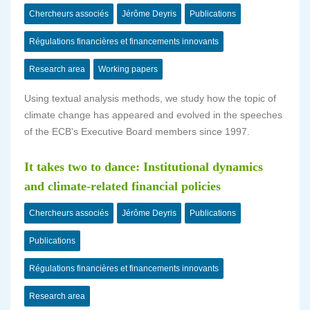
Chercheurs associés
Jérôme Deyris
Publications
Régulations financières et financements innovants
Research area
Working papers
Using textual analysis methods, we study how the topic of
climate change has appeared and evolved in the speeches
of the ECB's Executive Board members since 1997.
It takes two to dance: Institutional dynamics
and climate-related financial policies
Chercheurs associés
Jérôme Deyris
Publications
Publications
Régulations financières et financements innovants
Research area