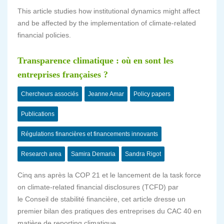
This article studies how institutional dynamics might affect
and be affected by the implementation of climate-related
financial policies.
Transparence climatique : où en sont les
entreprises françaises ?
Chercheurs associés
Jeanne Amar
Policy papers
Publications
Régulations financières et financements innovants
Research area
Samira Demaria
Sandra Rigot
Cinq ans après la COP 21 et le lancement de la task force
on climate-related financial disclosures (TCFD) par
le Conseil de stabilité financière, cet article dresse un
premier bilan des pratiques des entreprises du CAC 40 en
matière de reporting climatique.