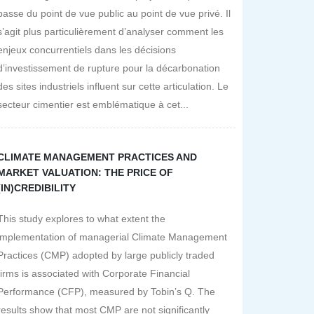
passe du point de vue public au point de vue privé. Il
s’agit plus particulièrement d’analyser comment les
enjeux concurrentiels dans les décisions
d’investissement de rupture pour la décarbonation
des sites industriels influent sur cette articulation. Le
secteur cimentier est emblématique à cet...
CLIMATE MANAGEMENT PRACTICES AND
MARKET VALUATION: THE PRICE OF
(IN)CREDIBILITY
This study explores to what extent the
implementation of managerial Climate Management
Practices (CMP) adopted by large publicly traded
firms is associated with Corporate Financial
Performance (CFP), measured by Tobin’s Q. The
results show that most CMP are not significantly