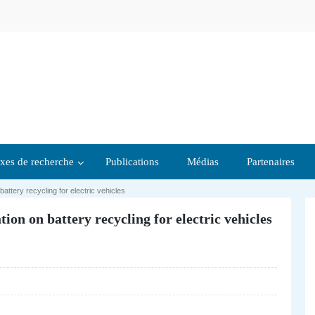
xes de recherche
Publications
Médias
Partenaires
ttery recycling for electric vehicles
ion on battery recycling for electric vehicles