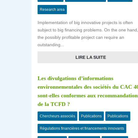
Research area
Implementation of big innovative projects is often
subject to big financing problems. On the one hand
the possibly profitable project can require an
outstanding...
LIRE LA SUITE
Les divulgations d’informations
environnementales des sociétés du CAC 4
sont-elles conformes aux recommandation
de la TCFD ?
Chercheurs associés
Publications
Publications
Régulations financières et financements innovants