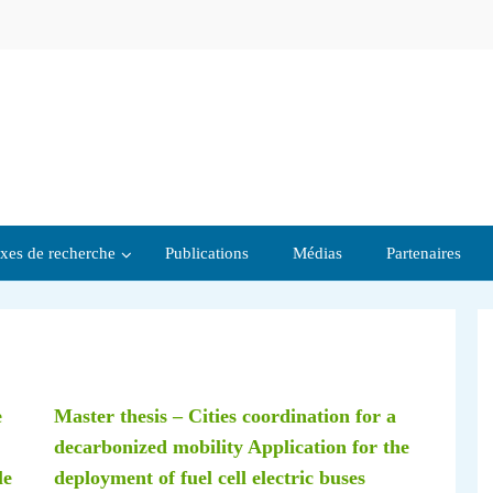
xes de recherche
Publications
Médias
Partenaires
e
Master thesis – Cities coordination for a
decarbonized mobility Application for the
le
deployment of fuel cell electric buses