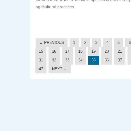
agricultural practices.
← PREVIOUS
1
2
3
4
5
6
15
16
17
18
19
20
21
31
32
33
34
35
36
37
47
NEXT →