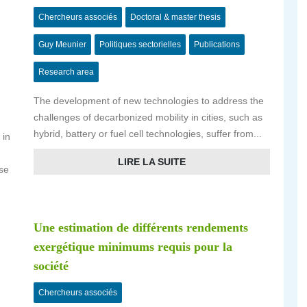
Chercheurs associés
Doctoral & master thesis
Guy Meunier
Politiques sectorielles
Publications
Research area
The development of new technologies to address the
challenges of decarbonized mobility in cities, such as
hybrid, battery or fuel cell technologies, suffer from...
 in
LIRE LA SUITE
se
Une estimation de différents rendements
exergétique minimums requis pour la
société
Chercheurs associés