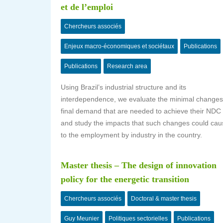
et de l’emploi
Chercheurs associés
Enjeux macro-économiques et sociétaux
Publications
Publications
Research area
Using Brazil’s industrial structure and its
interdependence, we evaluate the minimal changes
final demand that are needed to achieve their NDC
and study the impacts that such changes could cau
to the employment by industry in the country.
Master thesis – The design of innovation
policy for the energetic transition
Chercheurs associés
Doctoral & master thesis
Guy Meunier
Politiques sectorielles
Publications