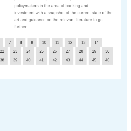
policymakers in the area of banking and
investment with a snapshot of the current state of the
art and guidance on the relevant literature to go
further.
7
8
9
10
11
12
13
14
22
23
24
25
26
27
28
29
30
38
39
40
41
42
43
44
45
46