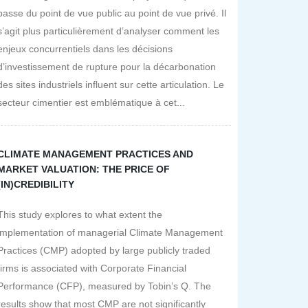
passe du point de vue public au point de vue privé. Il
s’agit plus particulièrement d’analyser comment les
enjeux concurrentiels dans les décisions
d’investissement de rupture pour la décarbonation
des sites industriels influent sur cette articulation. Le
secteur cimentier est emblématique à cet...
CLIMATE MANAGEMENT PRACTICES AND
MARKET VALUATION: THE PRICE OF
(IN)CREDIBILITY
This study explores to what extent the
implementation of managerial Climate Management
Practices (CMP) adopted by large publicly traded
firms is associated with Corporate Financial
Performance (CFP), measured by Tobin’s Q. The
results show that most CMP are not significantly