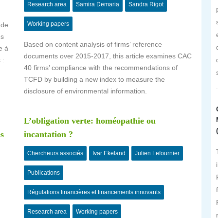
Research area
Samira Demaria
Sandra Rigot
Working papers
 de
és
Based on content analysis of firms’ reference
e à
documents over 2015-2017, this article examines CAC
 :
40 firms’ compliance with the recommendations of
TCFD by building a new index to measure the
disclosure of environmental information.
L’obligation verte: homéopathie ou
es
incantation ?
Chercheurs associés
Ivar Ekeland
Julien Lefournier
Publications
Régulations financières et financements innovants
Research area
Working papers