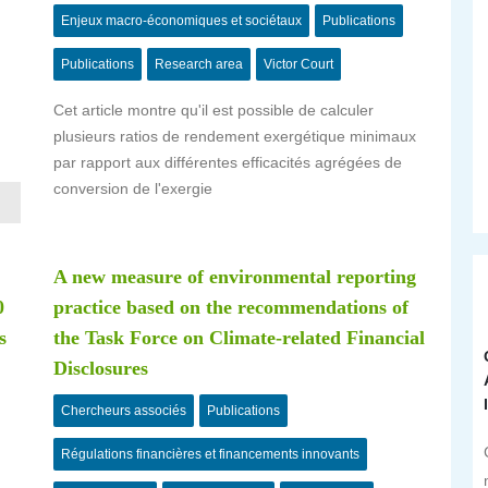
Enjeux macro-économiques et sociétaux
Publications
Publications
Research area
Victor Court
,
Cet article montre qu'il est possible de calculer
plusieurs ratios de rendement exergétique minimaux
par rapport aux différentes efficacités agrégées de
conversion de l'exergie
A new measure of environmental reporting
0
practice based on the recommendations of
s
the Task Force on Climate-related Financial
Disclosures
Chercheurs associés
Publications
Régulations financières et financements innovants