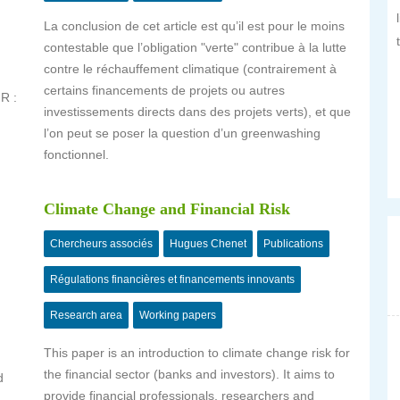
La conclusion de cet article est qu’il est pour le moins
contestable que l’obligation "verte" contribue à la lutte
contre le réchauffement climatique (contrairement à
certains financements de projets ou autres
nR :
investissements directs dans des projets verts), et que
l’on peut se poser la question d’un greenwashing
fonctionnel.
Climate Change and Financial Risk
Chercheurs associés
Hugues Chenet
Publications
Régulations financières et financements innovants
Research area
Working papers
This paper is an introduction to climate change risk for
the financial sector (banks and investors). It aims to
d
provide financial professionals, researchers and