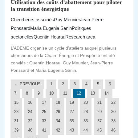
Utilisation des coûts d’abattement pour piloter
la transition énergétique
Chercheurs associés
Guy Meunier
Jean-Pierre
Ponssard
Maria Eugenia Sanin
Politiques
sectorielles
Quentin Hoarau
Research area
L’ADEME organise un cycle d’ateliers auquel plusieurs
chercheurs de la Chaire Énergie et Prospérité ont été
conviés : Quentin Hoarau, Guy Meunier, Jean-Pierre
Ponssard et Maria Eugenia Sanin.
← PREVIOUS
1
2
3
4
5
6
7
8
9
10
11
12
13
14
15
16
17
18
19
20
21
22
23
24
25
26
27
28
29
30
31
32
33
34
35
36
37
38
39
40
41
42
43
44
45
46