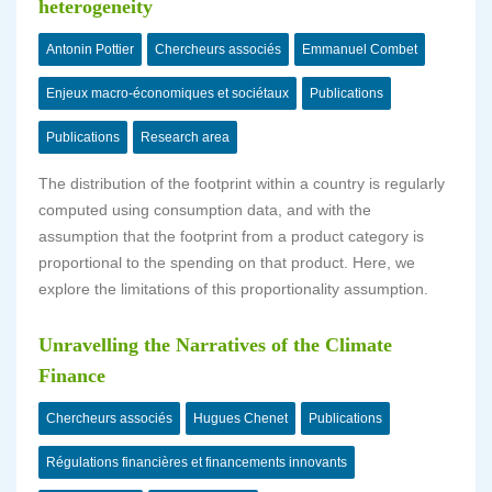
heterogeneity
Antonin Pottier
Chercheurs associés
Emmanuel Combet
Enjeux macro-économiques et sociétaux
Publications
Publications
Research area
The distribution of the footprint within a country is regularly
computed using consumption data, and with the
assumption that the footprint from a product category is
proportional to the spending on that product. Here, we
explore the limitations of this proportionality assumption.
Unravelling the Narratives of the Climate
Finance
Chercheurs associés
Hugues Chenet
Publications
Régulations financières et financements innovants