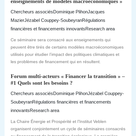
enseignements de modèles macroéconomiques »
Chercheurs associés
Dominique Plihon
Jacques
Mazier
Jézabel Couppey-Soubeyran
Régulations
financières et financements innovants
Research area
Ce séminaire sera consacré aux enseignements qui
peuvent être tirés de certains modèles macroéconomiques
utilisés pour étudier l’impact des politiques climatiques et
les problèmes de financement qui en résultent.
Forum multi-acteurs « Financer la transition » –
#1 Quels sont les besoins ?
Chercheurs associés
Dominique Plihon
Jézabel Couppey-
Soubeyran
Régulations financières et financements
innovants
Research area
La Chaire Énergie et Prospérité et l'Institut Veblen
organisent conjointement un cycle de séminaires consacrés