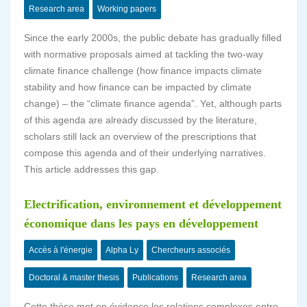
Research area
Working papers
Since the early 2000s, the public debate has gradually filled
with normative proposals aimed at tackling the two-way
climate finance challenge (how finance impacts climate
stability and how finance can be impacted by climate
change) – the “climate finance agenda”. Yet, although parts
of this agenda are already discussed by the literature,
scholars still lack an overview of the prescriptions that
compose this agenda and of their underlying narratives.
This article addresses this gap.
Electrification, environnement et développement
économique dans les pays en développement
Accès à l'énergie
Alpha Ly
Chercheurs associés
Doctoral & master thesis
Publications
Research area
Cette thèse met en évidence les relations complexes entre