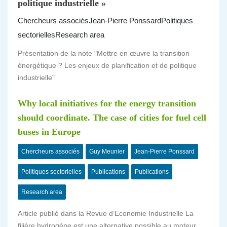
politique industrielle »
Chercheurs associés
Jean-Pierre Ponssard
Politiques
sectorielles
Research area
Présentation de la note "Mettre en œuvre la transition
énergétique ? Les enjeux de planification et de politique
industrielle"
Why local initiatives for the energy transition
should coordinate. The case of cities for fuel cell
buses in Europe
Chercheurs associés
Guy Meunier
Jean-Pierre Ponssard
Politiques sectorielles
Publications
Publications
Research area
Article publié dans la Revue d’Economie Industrielle La
filière hydrogène est une alternative possible au moteur