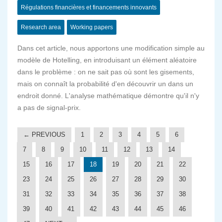
Régulations financières et financements innovants
Research area
Working papers
Dans cet article, nous apportons une modification simple au
modèle de Hotelling, en introduisant un élément aléatoire
dans le problème : on ne sait pas où sont les gisements,
mais on connaît la probabilité d'en découvrir un dans un
endroit donné. L'analyse mathématique démontre qu'il n'y
a pas de signal-prix.
← PREVIOUS
1
2
3
4
5
6
7
8
9
10
11
12
13
14
15
16
17
18
19
20
21
22
23
24
25
26
27
28
29
30
31
32
33
34
35
36
37
38
39
40
41
42
43
44
45
46