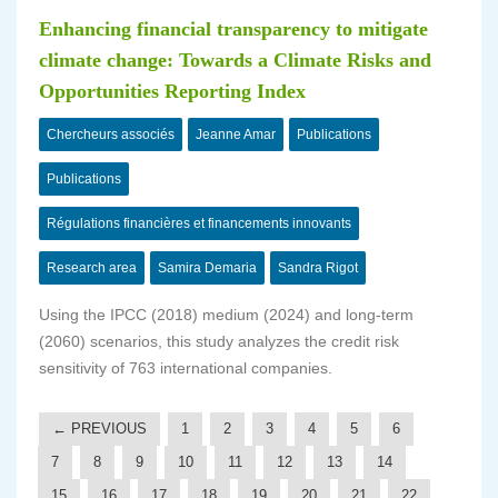
Enhancing financial transparency to mitigate
climate change: Towards a Climate Risks and
Opportunities Reporting Index
Chercheurs associés
Jeanne Amar
Publications
Publications
Régulations financières et financements innovants
Research area
Samira Demaria
Sandra Rigot
Using the IPCC (2018) medium (2024) and long-term
(2060) scenarios, this study analyzes the credit risk
sensitivity of 763 international companies.
← PREVIOUS
1
2
3
4
5
6
7
8
9
10
11
12
13
14
15
16
17
18
19
20
21
22