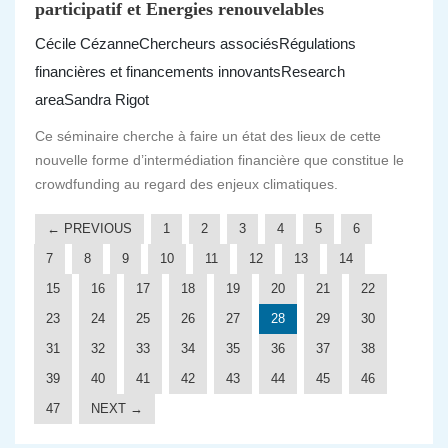
participatif et Energies renouvelables
Cécile Cézanne
Chercheurs associés
Régulations
financières et financements innovants
Research
area
Sandra Rigot
Ce séminaire cherche à faire un état des lieux de cette
nouvelle forme d’intermédiation financière que constitue le
crowdfunding au regard des enjeux climatiques.
← PREVIOUS
1
2
3
4
5
6
7
8
9
10
11
12
13
14
15
16
17
18
19
20
21
22
23
24
25
26
27
28
29
30
31
32
33
34
35
36
37
38
39
40
41
42
43
44
45
46
47
NEXT →