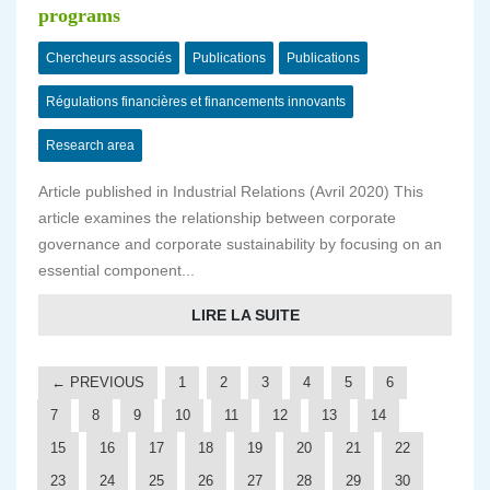
programs
Chercheurs associés
Publications
Publications
Régulations financières et financements innovants
Research area
Article published in Industrial Relations (Avril 2020) This
article examines the relationship between corporate
governance and corporate sustainability by focusing on an
essential component...
LIRE LA SUITE
← PREVIOUS
1
2
3
4
5
6
7
8
9
10
11
12
13
14
15
16
17
18
19
20
21
22
23
24
25
26
27
28
29
30