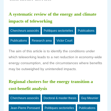
A systematic review of the energy and climate
impacts of teleworking
Chercheurs associés
Politiques sectorielles
Publications
Publications
Research area
Victor Court
The aim of this article is to identify the conditions under
which teleworking leads to a net reduction in economy-wide
energy consumption, and the circumstances where benefits
may be outweighed by unintended impacts.
Regional clusters for the energy transition a
cost-benefit analysis
Chercheurs associés
Doctoral & master thesis
Guy Meunier
Jean-Pierre Ponssard
Politiques sectorielles
Publications