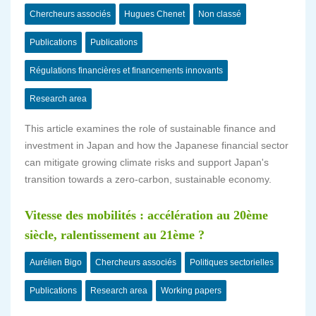
Chercheurs associés
Hugues Chenet
Non classé
Publications
Publications
Régulations financières et financements innovants
Research area
This article examines the role of sustainable finance and
investment in Japan and how the Japanese financial sector
can mitigate growing climate risks and support Japan's
transition towards a zero-carbon, sustainable economy.
Vitesse des mobilités : accélération au 20ème
siècle, ralentissement au 21ème ?
Aurélien Bigo
Chercheurs associés
Politiques sectorielles
Publications
Research area
Working papers