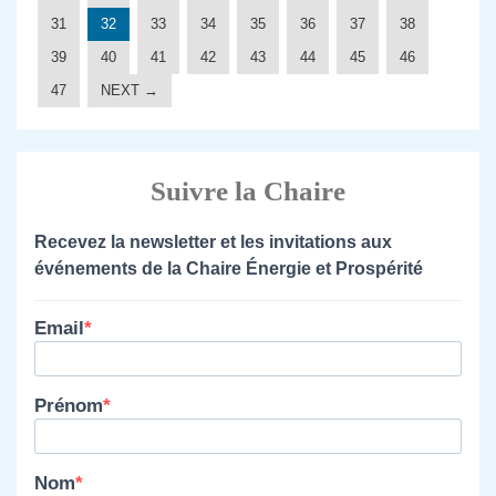
31
32
33
34
35
36
37
38
39
40
41
42
43
44
45
46
47
NEXT →
Suivre la Chaire
Recevez la newsletter et les invitations aux
événements de la Chaire Énergie et Prospérité
Email
Prénom
Nom