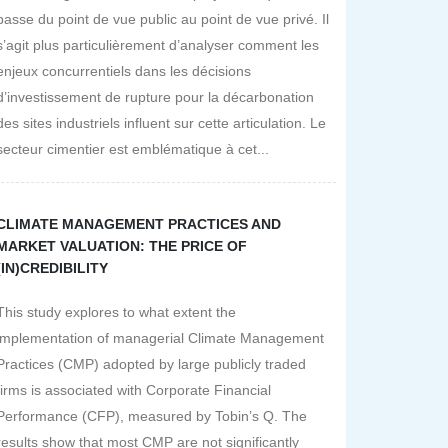
passe du point de vue public au point de vue privé. Il
s’agit plus particulièrement d’analyser comment les
enjeux concurrentiels dans les décisions
d’investissement de rupture pour la décarbonation
des sites industriels influent sur cette articulation. Le
secteur cimentier est emblématique à cet...
CLIMATE MANAGEMENT PRACTICES AND
MARKET VALUATION: THE PRICE OF
(IN)CREDIBILITY
This study explores to what extent the
implementation of managerial Climate Management
Practices (CMP) adopted by large publicly traded
firms is associated with Corporate Financial
Performance (CFP), measured by Tobin’s Q. The
results show that most CMP are not significantly