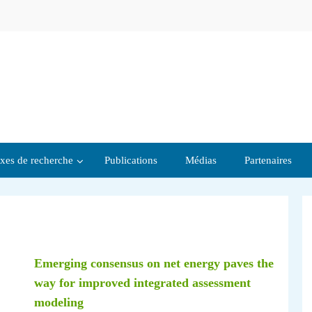
xes de recherche
Publications
Médias
Partenaires
Emerging consensus on net energy paves the
way for improved integrated assessment
modeling