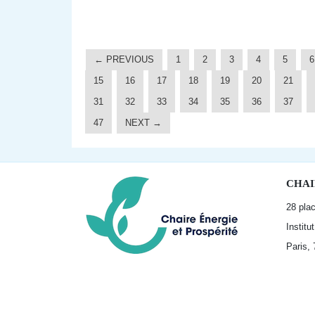
← PREVIOUS
1
2
3
4
5
6
15
16
17
18
19
20
21
31
32
33
34
35
36
37
47
NEXT →
CHAI
28 pla
Institu
Paris,