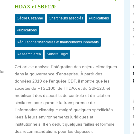
HDAX et SBF120
Cécile Cézanne
Chercheurs associés
Publications
Publications
Régulations financières et financements innovants
Research area
Sandra Rigot
Cet article analyse l’intégration des enjeux climatiques
for
dans la gouvernance d’entreprise. À partir des
données 2019 de l’enquête CDP, il montre que les
sociétés du FTSE100, de l’HDAX et du SBF120, et
mobilisent des dispositifs de contrôle et d’incitation
similaires pour garantir la transparence de
l’information climatique malgré quelques spécificités
liées à leurs environnements juridiques et
institutionnels. Il en déduit quelques failles et formule
des recommandations pour les dépasser.