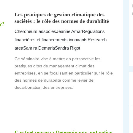
Les pratiques de gestion climatique des
sociétés : le rôle des normes de durabilité
y?
Chercheurs associés
Jeanne Amar
Régulations
financières et financements innovants
Research
area
Samira Demaria
Sandra Rigot
Ce séminaire vise à mettre en perspective les
pratiques dites de management climat des
entreprises, en se focalisant en particulier sur le rôle
des normes de durabilité comme levier de
décarbonation des entreprises.
Car-fuel poverty: Determinants and policy