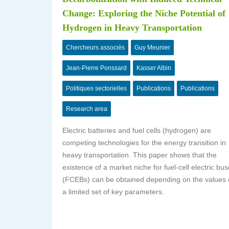
Change: Exploring the Niche Potential of
Hydrogen in Heavy Transportation
Chercheurs associés
Guy Meunier
Jean-Pierre Ponssard
Kasser Albin
Politiques sectorielles
Publications
Publications
Research area
Electric batteries and fuel cells (hydrogen) are
competing technologies for the energy transition in
heavy transportation. This paper shows that the
existence of a market niche for fuel-cell electric bu
(FCEBs) can be obtained depending on the values 
a limited set of key parameters.