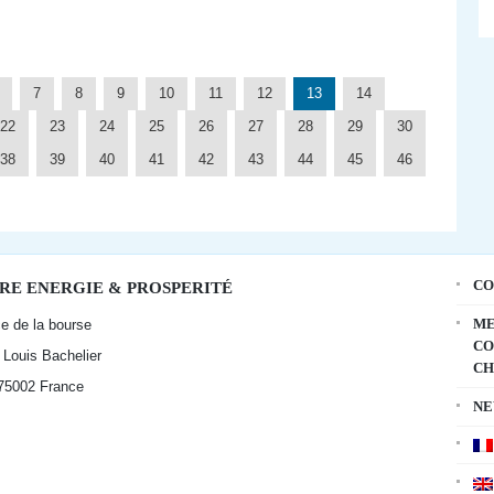
7
8
9
10
11
12
13
14
22
23
24
25
26
27
28
29
30
38
39
40
41
42
43
44
45
46
CO
RE ENERGIE & PROSPERITÉ
ME
ce de la bourse
CO
t Louis Bachelier
CH
 75002
France
NE