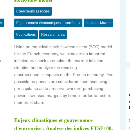
stock-flow model
Chercheurs associés
er
Enjeux macro-économiques et sociétaux
Jacques Mazier
Publications
Research area
Using an empirical stock-flow consistent (SFC) model
for the French economy, we simulate an imported
n
inflationary shock to emulate the current inflation
situation and analyze the resulting
macroeconomic impacts on the French economy. Two
possible responses are considered: increased wage
per capita so as to preserve workers’ purchasing
power, increased margins by firms in order to restore
their profit share.
Enjeux climatiques et gouvernance
d’entreprise : Analyse des indices FTSE100,