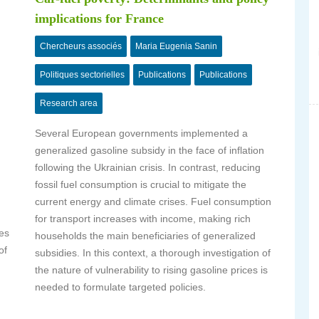
implications for France
Chercheurs associés
Maria Eugenia Sanin
Politiques sectorielles
Publications
Publications
Research area
Several European governments implemented a
generalized gasoline subsidy in the face of inflation
following the Ukrainian crisis. In contrast, reducing
fossil fuel consumption is crucial to mitigate the
current energy and climate crises. Fuel consumption
for transport increases with income, making rich
ses
households the main beneficiaries of generalized
of
subsidies. In this context, a thorough investigation of
the nature of vulnerability to rising gasoline prices is
needed to formulate targeted policies.