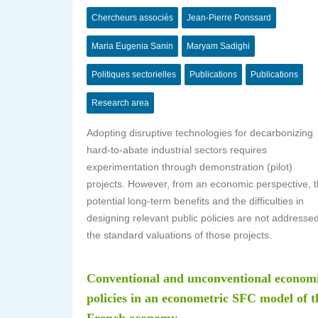
Chercheurs associés
Jean-Pierre Ponssard
Maria Eugenia Sanin
Maryam Sadighi
Politiques sectorielles
Publications
Publications
Research area
Adopting disruptive technologies for decarbonizing
hard-to-abate industrial sectors requires
experimentation through demonstration (pilot)
projects. However, from an economic perspective, 
potential long-term benefits and the difficulties in
designing relevant public policies are not addressed
the standard valuations of those projects.
Conventional and unconventional econom
policies in an econometric SFC model of t