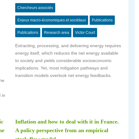
Chercheurs associés
Enjeux macro-économiques et sociétaux
Publications
Publications
Research area
Victor Court
Extracting, processing, and delivering energy requires
energy itself, which reduces the net energy available
to society and yields considerable socioeconomic
implications. Yet, most mitigation pathways and
transition models overlook net energy feedbacks.
the
 in
ic
Inflation and how to deal with it in France.
he
A policy perspective from an empirical