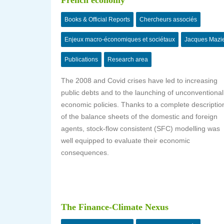
French economy
Books & Official Reports
Chercheurs associés
Enjeux macro-économiques et sociétaux
Jacques Mazi
Publications
Research area
The 2008 and Covid crises have led to increasing
public debts and to the launching of unconventional
economic policies. Thanks to a complete descriptio
of the balance sheets of the domestic and foreign
agents, stock-flow consistent (SFC) modelling was
well equipped to evaluate their economic
consequences.
The Finance-Climate Nexus