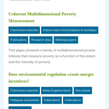
Coherent Multidimensional Poverty
Measurement
Chercheurs associés
Enjeux macro-économiques et sociétaux
Publications
Research area
Working papers
This paper presents a family of multidimensional poverty
indexes that measure poverty as a function of the extent
and the intensity of poverty.
Does environmental regulation create merger
incentives?
Chercheurs associés
Maria Eugenia Sanin
Non classé
Politiques sectorielles
Publications
Publications