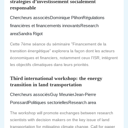
stratégies d’investissement socialement
responsable
Chercheurs associés
Dominique Plihon
Régulations
financières et financements innovants
Research
area
Sandra Rigot
Cette 7ème séance du séminaire "Financement de la
transition énergétique" explorera la façon dont les acteurs
économiques et financiers, notamment ceux l'ISR, intègrent
les objectifs climatiques dans leurs priorités.
Third international workshop: the energy
transition in land transportation
Chercheurs associés
Guy Meunier
Jean-Pierre
Ponssard
Politiques sectorielles
Research area
The workshop will promote exchanges between research
scientists with decision makers on the key issue of land
transportation for mitigating climate change. Call for paper