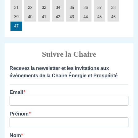
31
32
33
34
35
36
37
38
39
40
41
42
43
44
45
46
47
Suivre la Chaire
Recevez la newsletter et les invitations aux
événements de la Chaire Énergie et Prospérité
Email
Prénom
Nom