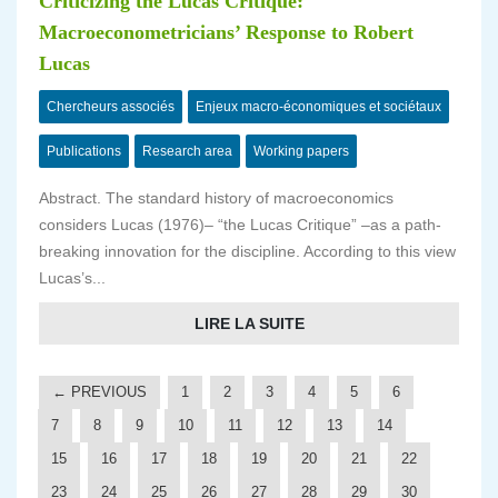
Criticizing the Lucas Critique:
Macroeconometricians’ Response to Robert
Lucas
Chercheurs associés
Enjeux macro-économiques et sociétaux
Publications
Research area
Working papers
Abstract. The standard history of macroeconomics
considers Lucas (1976)– “the Lucas Critique” –as a path-
breaking innovation for the discipline. According to this view
Lucas’s...
LIRE LA SUITE
← PREVIOUS
1
2
3
4
5
6
7
8
9
10
11
12
13
14
15
16
17
18
19
20
21
22
23
24
25
26
27
28
29
30