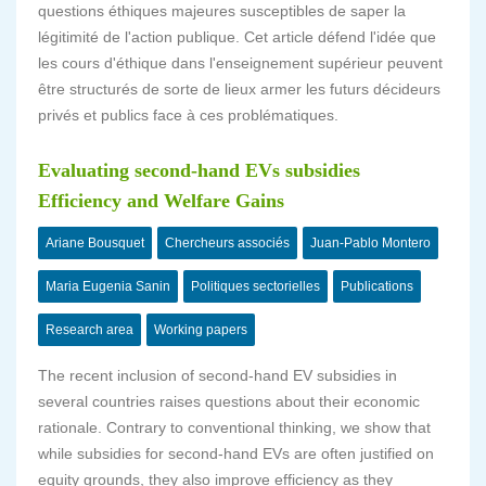
questions éthiques majeures susceptibles de saper la
légitimité de l'action publique. Cet article défend l'idée que
les cours d'éthique dans l'enseignement supérieur peuvent
être structurés de sorte de lieux armer les futurs décideurs
privés et publics face à ces problématiques.
Evaluating second-hand EVs subsidies
Efficiency and Welfare Gains
Ariane Bousquet
Chercheurs associés
Juan-Pablo Montero
Maria Eugenia Sanin
Politiques sectorielles
Publications
Research area
Working papers
The recent inclusion of second-hand EV subsidies in
several countries raises questions about their economic
rationale. Contrary to conventional thinking, we show that
while subsidies for second-hand EVs are often justified on
equity grounds, they also improve efficiency as they