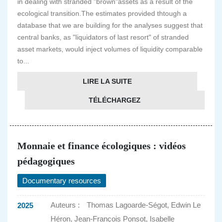
in dealing with stranded "brown"assets as a result of the
ecological transition.The estimates provided thtough a
database that we are building for the analyses suggest that
central banks, as "liquidators of last resort" of stranded
asset markets, would inject volumes of liquidity comparable
to...
LIRE LA SUITE
TÉLÉCHARGEZ
Monnaie et finance écologiques : vidéos
pédagogiques
Documentary resources
Auteurs :
Thomas Lagoarde-Ségot, Edwin Le
2025
Héron, Jean-François Ponsot, Isabelle