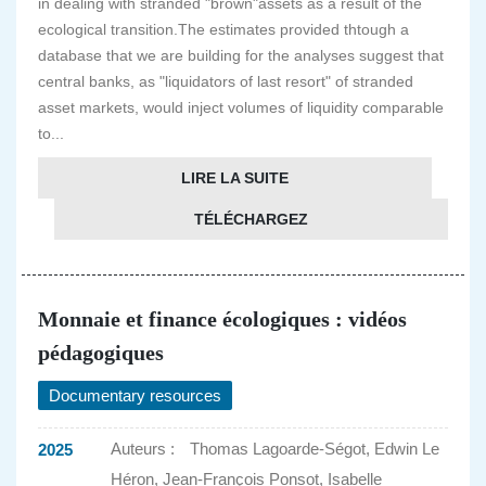
in dealing with stranded "brown"assets as a result of the
ecological transition.The estimates provided thtough a
database that we are building for the analyses suggest that
central banks, as "liquidators of last resort" of stranded
asset markets, would inject volumes of liquidity comparable
to...
LIRE LA SUITE
TÉLÉCHARGEZ
Monnaie et finance écologiques : vidéos
pédagogiques
Documentary resources
Auteurs :
Thomas Lagoarde-Ségot, Edwin Le
2025
Héron, Jean-François Ponsot, Isabelle