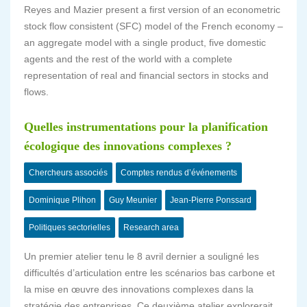
Reyes and Mazier present a first version of an econometric
stock flow consistent (SFC) model of the French economy –
an aggregate model with a single product, five domestic
agents and the rest of the world with a complete
representation of real and financial sectors in stocks and
flows.
Quelles instrumentations pour la planification
écologique des innovations complexes ?
Chercheurs associés
Comptes rendus d’événements
Dominique Plihon
Guy Meunier
Jean-Pierre Ponssard
Politiques sectorielles
Research area
Un premier atelier tenu le 8 avril dernier a souligné les
difficultés d’articulation entre les scénarios bas carbone et
la mise en œuvre des innovations complexes dans la
stratégie des entreprises. Ce deuxième atelier explorerait