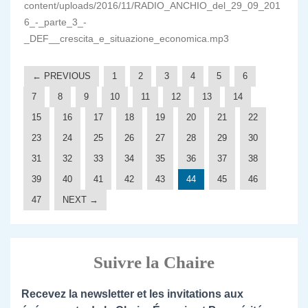
content/uploads/2016/11/RADIO_ANCHIO_del_29_09_201
6_-_parte_3_-
_DEF__crescita_e_situazione_economica.mp3
← PREVIOUS
1
2
3
4
5
6
7
8
9
10
11
12
13
14
15
16
17
18
19
20
21
22
23
24
25
26
27
28
29
30
31
32
33
34
35
36
37
38
39
40
41
42
43
44
45
46
47
NEXT →
Suivre la Chaire
Recevez la newsletter et les invitations aux