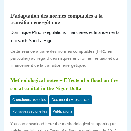
L’adaptation des normes comptables à la
transition énergétique
Dominique Plihon
Régulations financières et financements
innovants
Sandra Rigot
Cette séance a traité des normes comptables (IFRS en
particulier) au regard des risques environnementaux et du
financement de la transition énergétique.
Methodological notes – Effects of a flood on the
social capital in the Niger Delta
Chercheurs associés
Documentary resources
Politiques sectorielles
Publications
You can download here the methodological supporting un
article analising the effects of a flood experienced in 2012