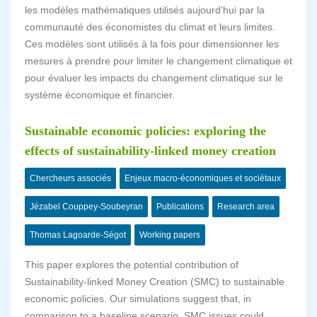
les modèles mathématiques utilisés aujourd’hui par la
communauté des économistes du climat et leurs limites.
Ces modèles sont utilisés à la fois pour dimensionner les
mesures à prendre pour limiter le changement climatique et
pour évaluer les impacts du changement climatique sur le
système économique et financier.
Sustainable economic policies: exploring the
effects of sustainability-linked money creation
Chercheurs associés
Enjeux macro-économiques et sociétaux
Jézabel Couppey-Soubeyran
Publications
Research area
Thomas Lagoarde-Ségot
Working papers
This paper explores the potential contribution of
Sustainability-linked Money Creation (SMC) to sustainable
economic policies. Our simulations suggest that, in
comparison to a baseline scenario, SMC issues could