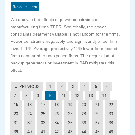
Research area
We analyze the effects of power constraints on
manufacturing firms’ TFPR. Statistically, the power
constraints treatment variable is not random for the firms.
Power constraints negatively and significantly affect firm-
level TFPR. Average productivity 11% lower for exposed
firms compared to unexposed firms. The acquisition of
backup generators or investment in R&D mitigates this
effect.
← PREVIOUS
1
2
3
4
5
6
7
8
9
10
11
12
13
14
15
16
17
18
19
20
21
22
23
24
25
26
27
28
29
30
31
32
33
34
35
36
37
38
39
40
41
42
43
44
45
46