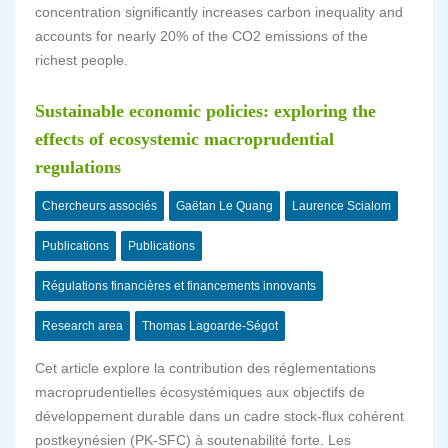
concentration significantly increases carbon inequality and
accounts for nearly 20% of the CO2 emissions of the
richest people.
Sustainable economic policies: exploring the
effects of ecosystemic macroprudential
regulations
Chercheurs associés
Gaëtan Le Quang
Laurence Scialom
Publications
Publications
Régulations financières et financements innovants
Research area
Thomas Lagoarde-Ségot
Cet article explore la contribution des réglementations
macroprudentielles écosystémiques aux objectifs de
développement durable dans un cadre stock-flux cohérent
postkeynésien (PK-SFC) à soutenabilité forte. Les