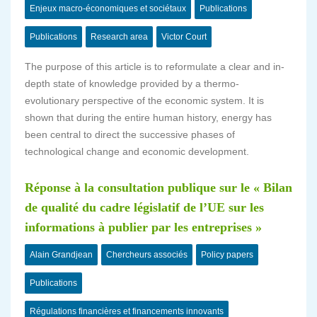
Enjeux macro-économiques et sociétaux
Publications
Publications
Research area
Victor Court
The purpose of this article is to reformulate a clear and in-
depth state of knowledge provided by a thermo-
evolutionary perspective of the economic system. It is
shown that during the entire human history, energy has
been central to direct the successive phases of
technological change and economic development.
Réponse à la consultation publique sur le « Bilan
de qualité du cadre législatif de l’UE sur les
informations à publier par les entreprises »
Alain Grandjean
Chercheurs associés
Policy papers
Publications
Régulations financières et financements innovants