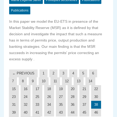
Maria Eugenia Sanin
Politiques sectorielles
Publications
Publications
In this paper we model the EU-ETS in presence of the
Market Stability Reserve (MSR) as it is defined by that
decision and investigate the impact that such a measure
has in terms of permits price, output production and
banking strategies. Our main finding is that the MSR
succeeds in increasing the permits' price correcting an
excess supply .
← PREVIOUS
1
2
3
4
5
6
7
8
9
10
11
12
13
14
15
16
17
18
19
20
21
22
23
24
25
26
27
28
29
30
31
32
33
34
35
36
37
38
39
40
41
42
43
44
45
46