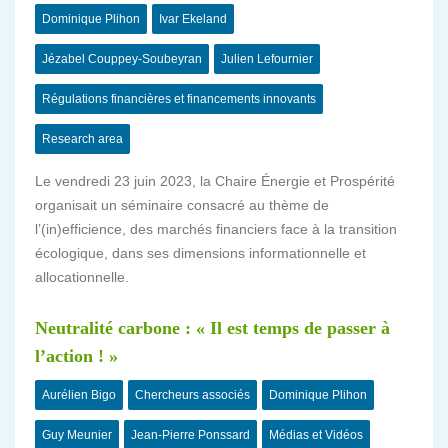
Dominique Plihon
Ivar Ekeland
Jézabel Couppey-Soubeyran
Julien Lefournier
Régulations financières et financements innovants
Research area
Le vendredi 23 juin 2023, la Chaire Énergie et Prospérité
organisait un séminaire consacré au thème de
l’(in)efficience, des marchés financiers face à la transition
écologique, dans ses dimensions informationnelle et
allocationnelle.
Neutralité carbone : « Il est temps de passer à
l’action ! »
Aurélien Bigo
Chercheurs associés
Dominique Plihon
Guy Meunier
Jean-Pierre Ponssard
Médias et Vidéos