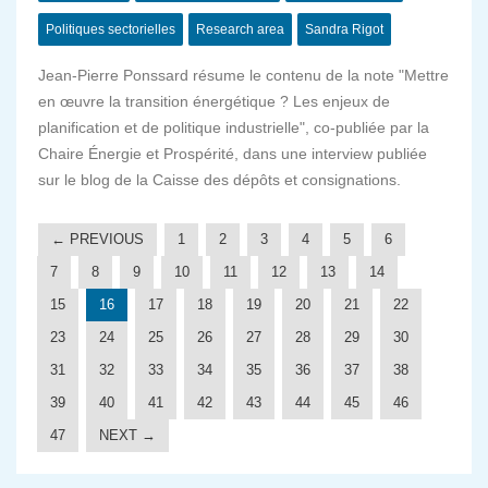
Politiques sectorielles
Research area
Sandra Rigot
Jean-Pierre Ponssard résume le contenu de la note "Mettre
en œuvre la transition énergétique ? Les enjeux de
planification et de politique industrielle", co-publiée par la
Chaire Énergie et Prospérité, dans une interview publiée
sur le blog de la Caisse des dépôts et consignations.
← PREVIOUS
1
2
3
4
5
6
7
8
9
10
11
12
13
14
15
16
17
18
19
20
21
22
23
24
25
26
27
28
29
30
31
32
33
34
35
36
37
38
39
40
41
42
43
44
45
46
47
NEXT →