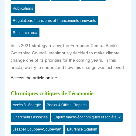
Publications
Régulations financières et financements innovants
Research area
In its 2021 strategy review, the European Central Bank's
Governing Council unanimously decided to make climate
change one of its priorities for the coming years. In this
article, we try to understand how this change was achieved.
Access the article online
Chroniques critiques de l’économie
Accès à l'énergie
Books & Official Reports
Chercheurs associés
Enjeux macro-économiques et sociétaux
Jézabel Couppey-Soubeyran
Laurence Scialom