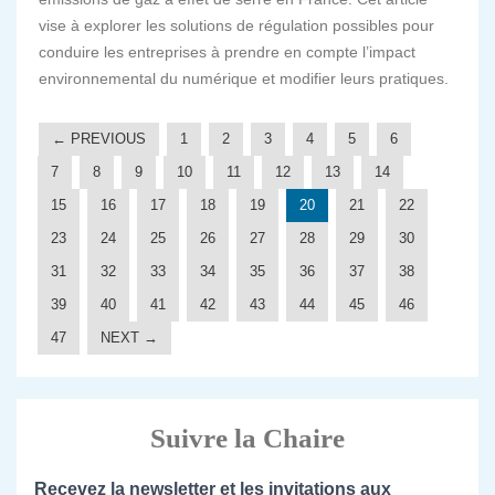
vise à explorer les solutions de régulation possibles pour
conduire les entreprises à prendre en compte l’impact
environnemental du numérique et modifier leurs pratiques.
← PREVIOUS
1
2
3
4
5
6
7
8
9
10
11
12
13
14
15
16
17
18
19
20
21
22
23
24
25
26
27
28
29
30
31
32
33
34
35
36
37
38
39
40
41
42
43
44
45
46
47
NEXT →
Suivre la Chaire
Recevez la newsletter et les invitations aux