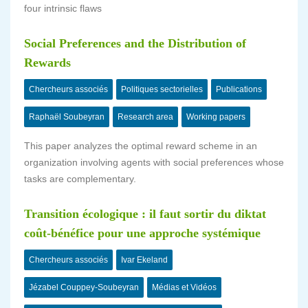
four intrinsic flaws
Social Preferences and the Distribution of
Rewards
Chercheurs associés
Politiques sectorielles
Publications
Raphaël Soubeyran
Research area
Working papers
This paper analyzes the optimal reward scheme in an
organization involving agents with social preferences whose
tasks are complementary.
Transition écologique : il faut sortir du diktat
coût-bénéfice pour une approche systémique
Chercheurs associés
Ivar Ekeland
Jézabel Couppey-Soubeyran
Médias et Vidéos