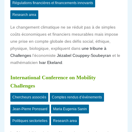
Régulations financières et financements innovants
Research area
Le changement climatique ne se réduit pas à de simples
coûts économiques et financiers mesurables mais impose
une prise en compte globale des défis social, éthique,
physique, biologique, expliquent dans
une tribune à
Challenges
l’économiste
Jézabel Couppey-Soubeyran
et le
mathématicien
Ivar Ekeland
.
International Conference on Mobility
Challenges
Chercheurs associés
Comptes rendus d’événements
Jean-Pierre Ponssard
Maria Eugenia Sanin
Politiques sectorielles
Research area