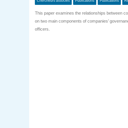
Chercheurs associés
Publications
Publications
Ré
This paper examines the relationships between co
on two main components of companies’ governance 
officers.