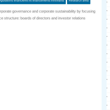
gulations financières et financements innovants
Research area
rporate governance and corporate sustainability by focusing
structure: boards of directors and investor relations