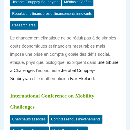
Jézabel Couppey-Soubeyran
Médias et Vidéos
Régulations financières et financements innovants
Research area
Le changement climatique ne se réduit pas à de simples
coûts économiques et financiers mesurables mais
impose une prise en compte globale des défis social,
éthique, physique, biologique, expliquent dans
une tribune
à Challenges
l’économiste
Jézabel Couppey-
Soubeyran
et le mathématicien
Ivar Ekeland
.
International Conference on Mobility
Challenges
Chercheurs associés
Comptes rendus d’événements