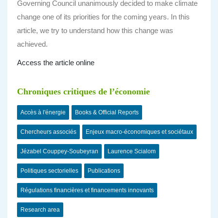
Governing Council unanimously decided to make climate
change one of its priorities for the coming years. In this
article, we try to understand how this change was
achieved.
Access the article online
Chroniques critiques de l’économie
Accès à l'énergie
Books & Official Reports
Chercheurs associés
Enjeux macro-économiques et sociétaux
Jézabel Couppey-Soubeyran
Laurence Scialom
Politiques sectorielles
Publications
Régulations financières et financements innovants
Research area