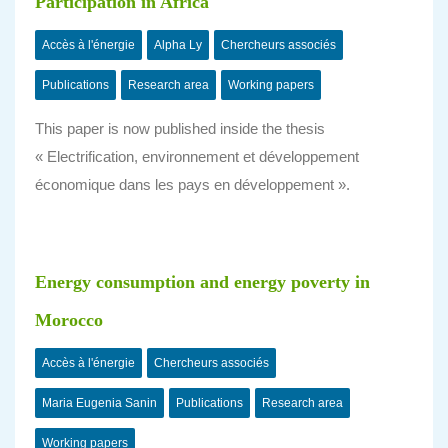
Participation in Africa
Accès à l'énergie
Alpha Ly
Chercheurs associés
Publications
Research area
Working papers
This paper is now published inside the thesis
« Electrification, environnement et développement
économique dans les pays en développement ».
Energy consumption and energy poverty in
Morocco
Accès à l'énergie
Chercheurs associés
Maria Eugenia Sanin
Publications
Research area
Working papers