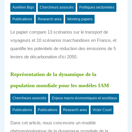
Aurélien Bigo
Chercheurs associés
Politiques sectorielles
Publications
Research area
Working papers
Le papier compare 13 scénarios sur le transport de
voyageurs et 10 scénarios marchandises en France, et
quantifie les potentiels de réduction des émissions de 5
leviers de décarbonation d’ici 2050.
Représentation de la dynamique de la
population mondiale pour les modèles IAM
Chercheurs associés
Enjeux macro-économiques et sociétaux
Publications
Publications
Research area
Victor Court
Dans cet article, nous concevons un modèle
phénoménologique de la dynamique mondiale de la